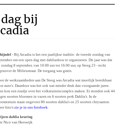
dag bij
rcadia
hijndel -
Bij Arcadia is het een jaarlijkse traditie: de tweede zondag van
ptember om een open dag met dahliashow te organiseren. Dit jaar was dat
 zondag 8 september, van 10.00 uur tot 16.00 uur, op Steeg 23 - recht
genover de Milieustraat. De toegang was gratis.
or de werkzaamheden aan De Steeg was Arcadia wat moeilijk bereikbaar
or auto's. Daardoor was het ook wat minder druk dan voorgaande jaren.
n kon een rondje over het volkstuinencomplex maken. Er stonden ook 44
gen soorten bloemen in vazen en 6 soorten perk Dahlia's. In de
oementuin staan ongeveer 80 soorten dahlia's en 25 soorten chrysanten.
er foto's
zie je in ons fotoboek.
ijzen dahlia keuring
te Nico van Heeswijk