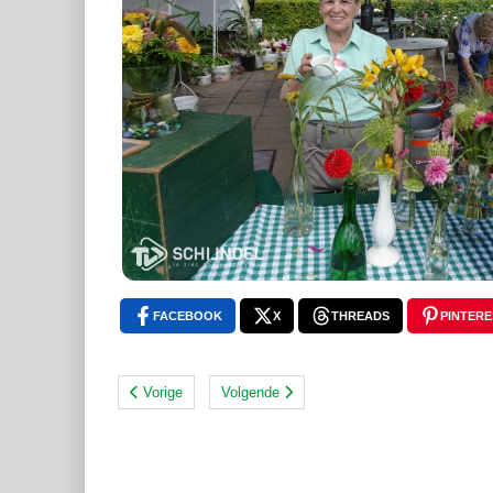
FACEBOOK
X
THREADS
PINTERE
Vorige
Volgende