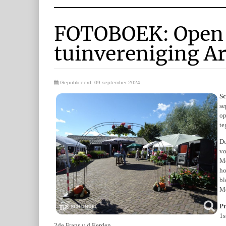
FOTOBOEK: Open 
tuinvereniging A
Gepubliceerd: 09 september 2024
Sc
se
op
te
Do
vo
Me
ho
bl
Me
Pr
1s
2de Frans v d Eerden