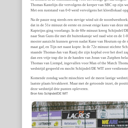
Thomas Kastelijn die vervolgens de keeper van SBC op zijn we
Met een ruststand van 0-0 werd vervolgens het kleedlokaal op
Na de pauze nog steeds een stevige wind uit de noordwesthoek
dat in de 51e minuut de eerste en zowat enige kans van deze mi
Kapteijns ging voorlangs. In de 60e minuut kreeg Schijndel/D
naar Stan Guns die met dit buitenkansje wel raad wist en de 1-
mooier aanzicht kunnen geven nadat Kane van Houtum op de rec
maat gaf, en Tijn net naast kopte. In de 72e minuut stichtte S
staande Thomas-Jan van Raaij die zijn kopbal over het doel zag
dan een vrije trap die in de handen van Joran van Zutphen bela
Thomas van Liempd, ingevallen voor Man of the Match Thomas 
wedstrijd gespeeld en mocht Schijndel/DE WIT zeer verdiensteli
Komende zondag wacht misschien wel de meest lastige wedstrijd
laatste plaats bivakkeert. Maar met de getoonde inzet, de posi
deze wedstrijd drie punten opleveren.
Bron foto Schijndel/DE WIT