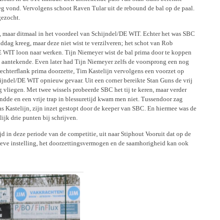
g vond. Vervolgens schoot Raven Tular uit de rebound de bal op de paal.
gezocht.
, maar ditmaal in het voordeel van Schijndel/DE WIT. Echter het was SBC
ddag kreeg, maar deze niet wist te verzilveren; het schot van Rob
E WIT loon naar werken. Tijn Niemeyer wist de bal prima door te koppen
0 aantekende. Even later had Tijn Niemeyer zelfs de voorsprong een nog
hterflank prima doorzette, Tim Kastelijn vervolgens een voorzet op
chijndel/DE WIT opnieuw gevaar. Uit een corner bereikte Stan Guns de vrij
 vliegen. Met twee wissels probeerde SBC het tij te keren, maar verder
ndde en een vrije trap in blessuretijd kwam men niet. Tussendoor zag
Kastelijn, zijn inzet gestopt door de keeper van SBC. En hiermee was de
jk drie punten bij schrijven.
 in deze periode van de competitie, uit naar Stiphout Vooruit dat op de
tieve instelling, het doorzettingsvermogen en de saamhorigheid kan ook