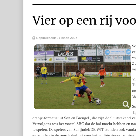
Vier op een rij v
Gepubliceerd: 31 maart 2025
Sc
ee
we
Zu
ve
Vi
Ti
on
Vo
Sc
Ti
oranje-formatie uit Son en Breugel , die zijn doel uitstekend
Vervolgens was het vooral SBC dat de bal mocht hebben en na
te spelen. De spelers van Schijndel/DE WIT stonden ook vanda
en konden in de omschakeling voor het nodige gevaar zorgen. 