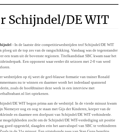
oor Schijndel/DE WIT
hijndel -
In de laatste drie competitiewedstrijden trof Schijndel/DE WIT
n ploeg uit de top zes van de rangschikking. Vandaag was de tegenstander
er een team uit de bovenste regionen. Titelkandidaat SBC kwam naar het
ideinderpark. Een opponent waar eerder dit seizoen met 2-0 van werd
rloren.
er wedstrijden op rij weet de geel-blauwe formatie van trainer Ronald
mmermans nu te winnen en daarmee wordt het inderdaad spannend
derin, zoals de hoofdtrainer deze week in een interview met
etbalbrabant.nl liet optekenen.
hijndel/DE WIT begon prima aan de wedstrijd. In de vierde minuut kwam
jn Niemeyer oog en oog te staan met Gijs der Kinderen, keeper van de
 verkleinde en daarmee een doelpunt van Schijndel/DE WIT verhinderde.
ar mogelijkheden zocht om de Schijndel/DE WIT-verdediging uit positie
ag goed opgesteld, slaagden erin het aanvalsspel van SBC te verhinderen
Zoals in de 31e minuut. Een uitstekende pass van Stan Guns bereikte