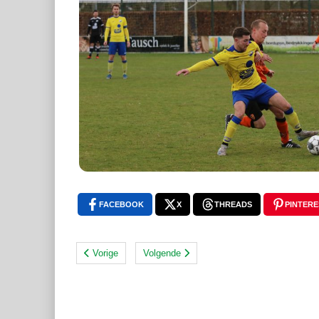
FACEBOOK
X
THREADS
PINTERE
Vorige
Volgende