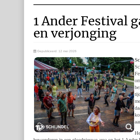
1 Ander Festival 
en verjonging
Gepubliceerd: 12 mei 2026
Sc
Sc
Fe
om
be
ti
me
da
ko
aa
He
bewonderen in een gloednieuwe area op het 1 Ander Fe