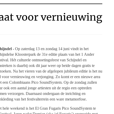
gaat voor vernieuwing
hijndel -
Op zaterdag 13 en zondag 14 juni vindt in het
hijndelse Kloosterpark de 31e editie plaats van het 1 Ander
stival. Hét culturele ontmoetingsfeest van Schijndel en
streken is daarbij ook dit jaar weer op beide dagen gratis te
zoeken. Na het vieren van de afgelopen jubileum editie is het nu
jd voor vernieuwing en verjonging. Zo komt er een nieuwe area
t een Colombiaans Pico SoundSystem. Op de zondag zullen
ar ook een aantal jonge artiesten uit de regio een optreden
men verzorgen. Daarnaast ondergaan de inrichting en
nkleding van het festivalterrein een ware metamorfose.
t hele weekend is het El Gran Fugaris Pico SoundSystem te
stival. Jaren nadat Demian (aka ‘el Fugaris’) opgroeide met