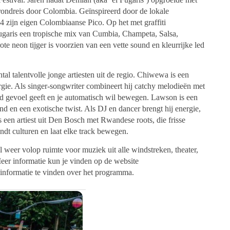
 rondreis door Colombia. Geïnspireerd door de lokale
4 zijn eigen Colombiaanse Pico. Op het met graffiti
ugaris een tropische mix van Cumbia, Champeta, Salsa,
neon tijger is voorzien van een vette sound en kleurrijke led
al talentvolle jonge artiesten uit de regio. Chiwewa is een
nergie. Als singer-songwriter combineert hij catchy melodieën met
d gevoel geeft en je automatisch wil bewegen. Lawson is een
und en een exotische twist. Als DJ en dancer brengt hij energie,
s een artiest uit Den Bosch met Rwandese roots, die frisse
ndt culturen en laat elke track bewegen.
al weer volop ruimte voor muziek uit alle windstreken, theater,
Meer informatie kun je vinden op de website
e informatie te vinden over het programma.