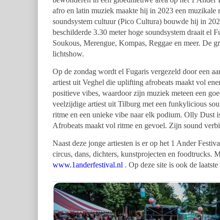
afro en latin muziek maakte hij in 2023 een muzikale
soundsystem cultuur (Pico Cultura) bouwde hij in 202
beschilderde 3.30 meter hoge soundsystem draait el F
Soukous, Merengue, Kompas, Reggae en meer. De grote 
lichtshow.
Op de zondag wordt el Fugaris vergezeld door een aant
artiest uit Veghel die uplifting afrobeats maakt vol e
positieve vibes, waardoor zijn muziek meteen een goe
veelzijdige artiest uit Tilburg met een funkylicious so
ritme en een unieke vibe naar elk podium. Olly Dust i
Afrobeats maakt vol ritme en gevoel. Zijn sound verbi
Naast deze jonge artiesten is er op het 1 Ander Festiv
circus, dans, dichters, kunstprojecten en foodtrucks. 
www.1anderfestival.nl
. Op deze site is ook de laatst