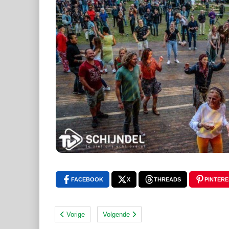
FACEBOOK
X
THREADS
PINTERE
Vorige
Volgende