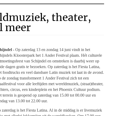
ldmuziek, theater,
l meer
hijndel -
Op zaterdag 13 en zondag 14 juni vindt in het
hijndels Kloosterpark het 1 Ander Festival plaats. Hét culturele
tmoetingsfeest van Schijndel en omstreken is daarbij weer op
ide dagen gratis te bezoeken. Op zaterdag is het Fiesta Latina,
t foodtrucks en veel dansbare Latin muziek tot laat in de avond.
 de zondag transformeert 1 Ander Festival zich tot een
taalfestival voor alle leeftijden met wereldmuziek, (straat)theater,
chters, circus, een kinderplein en het Phoenix Cultuur podium.
t terrein is geopend op zaterdag van 15.00 tot 00.00 uur en
ndag van 13.00 tot 22.00 uur.
 zaterdag is het Fiesta Latina. Al in de middag is er livemuziek
ks met allerlei lekkernijen uit de wereldkeuken. Om 17.00 uur