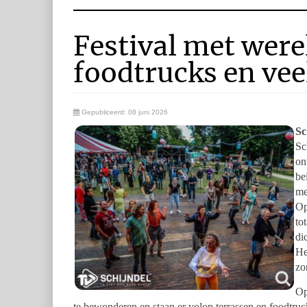
Festival met were
foodtrucks en vee
Gepubliceerd: 08 juni 2026
Sc
Sc
on
be
me
Op
to
di
He
zo
Op
te bewonderen en staan er volop terrassen en foodtruc