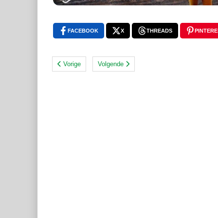
FACEBOOK
X
THREADS
PINTERE
Vorige
Volgende