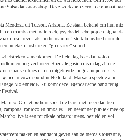
bare Salsa dansworkshop. Deze workshop vormt de opmaat naar
esta Mendoza uit Tucson, Arizona. Ze staan bekend om hun mix
mbia en mambo met indie rock, psychedelische pop en bigband-
f, vaak omschreven als “indie mambo”, sterk beïnvloed door de
 een unieke, dansbare en “grensloze” sound.
le windstreken samenkomen. De hele dag is er dan volop
 podium en nog veel meer. Speciale gasten deze dag zijn de
merikaanse ritmes en een uitgebreide range aan percussie-
n geheel nieuwe sound in Nederland. Massada speelde al in
n Manege Molenheide. Nu komt deze legendarische band terug
Festival.
le Mambo. Op het podium speelt de band met meer dan tien
ta, zampoña, ronroco en timbales – en neemt het publiek mee op
 Mambo live is een muzikale orkaan: intens, bezield en vol
 statement maken en aandacht geven aan de thema’s tolerantie,