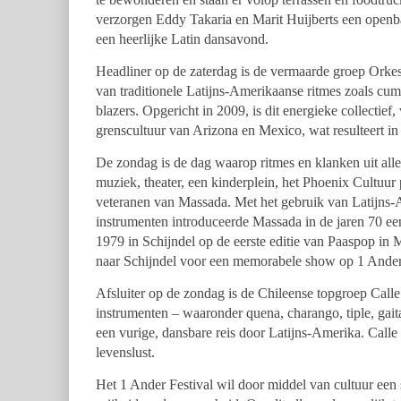
verzorgen Eddy Takaria en Marit Huijberts een open
een heerlijke Latin dansavond.
Headliner op de zaterdag is de vermaarde groep Ork
van traditionele Latijns-Amerikaanse ritmes zoals cu
blazers. Opgericht in 2009, is dit energieke collectie
grenscultuur van Arizona en Mexico, wat resulteert in
De zondag is de dag waarop ritmes en klanken uit al
muziek, theater, een kinderplein, het Phoenix Cultuur
veteranen van Massada. Met het gebruik van Latijns-A
instrumenten introduceerde Massada in de jaren 70 ee
1979 in Schijndel op de eerste editie van Paaspop i
naar Schijndel voor een memorabele show op 1 Ander 
Afsluiter op de zondag is de Chileense topgroep Cal
instrumenten – waaronder quena, charango, tiple, gai
een vurige, dansbare reis door Latijns-Amerika. Calle
levenslust.
Het 1 Ander Festival wil door middel van cultuur een