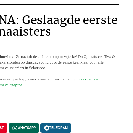
: Geslaagde eerste
naaisters
horsbos
- Ze naaiuh de emblemen op oew jéske! Dn Opnaaisters, Tess &
eke, stonden op dinsdagavond voor de eerste keer klaar voor alle
rnavalsvierders in Schorsbos.
 was een geslaagde eerste avond. Lees verder op
onze speciale
rnavalspagina.
ST
WHATSAPP
TELEGRAM