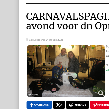
CARNAVALSPAGINA
avond voor dn Op
Gepubliceerd: 14 januari 2025
Sc
Li
ca
et
ca
FACEBOOK
X
THREADS
PINTERE