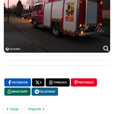
FACEBOOK
X
THREADS
PINTEREST
WHATSAPP
TELEGRAM
Vorige
Volgende