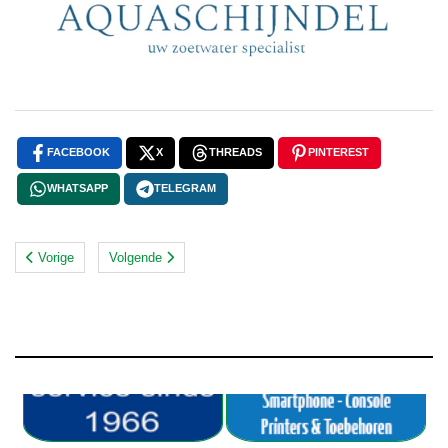
FACEBOOK
X
THREADS
PINTEREST
WHATSAPP
TELEGRAM
Vorige
Volgende