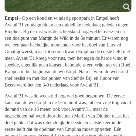
Empel -
Op een koud en winderig sportpark in Empel heeft
Avanti’31 zondagmiddag een duidelijke nederlaag geleden tegen
Emplina. Bij de rust was de achterstand nog wel te overzien na
een doelpunt van Martijn de Wild in de 6e minuut. Er waren nog
wel een paar hachelijke momenten voor het doel van Lars vd
Graaf geweest, maar tot scoren kwam Emplina de eerste helft niet
meer. Avanti’31 kreeg voor rust, toen het tegen de harde wind in
speelde, eigenlijk geen kansen, behoudens een vrije trap van Roel
Kappen in het begin van de wedstrijd. Na rust werd de wedstrijd
snel beslist en met doelpunten van Stef de Bijl en Junior van
Beers werd het een 3-0 nederlaag voor Avanti’31.
Avanti’31 was de wedstrijd nog wel goed begonnen. De eerste
kans van de wedstrijd in de 5e minuut was, uit een vrije trap vanaf
de rand van de 16 meter, ook voor Avanti’31, maar de
ingeschoten bal werd door doelman Marijn van Dinther naast het
doel getikt. Dit was uiteindelijk de eerste en laatste keer in de
eerste helft dat de doelman van Emplina moest optreden. Eén
minuut later was de stand 1-0 toen een vrije trap bijna vanaf de