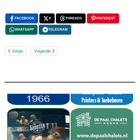
FACEBOOK
X
THREADS
PINTEREST
WHATSAPP
TELEGRAM
Vorige
Volgende