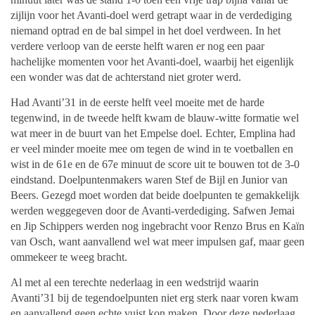
zijlijn voor het Avanti-doel werd getrapt waar in de verdediging
niemand optrad en de bal simpel in het doel verdween. In het
verdere verloop van de eerste helft waren er nog een paar
hachelijke momenten voor het Avanti-doel, waarbij het eigenlijk
een wonder was dat de achterstand niet groter werd.
Had Avanti’31 in de eerste helft veel moeite met de harde
tegenwind, in de tweede helft kwam de blauw-witte formatie wel
wat meer in de buurt van het Empelse doel. Echter, Emplina had
er veel minder moeite mee om tegen de wind in te voetballen en
wist in de 61e en de 67e minuut de score uit te bouwen tot de 3-0
eindstand. Doelpuntenmakers waren Stef de Bijl en Junior van
Beers. Gezegd moet worden dat beide doelpunten te gemakkelijk
werden weggegeven door de Avanti-verdediging. Safwen Jemai
en Jip Schippers werden nog ingebracht voor Renzo Brus en Kaïn
van Osch, want aanvallend wel wat meer impulsen gaf, maar geen
ommekeer te weeg bracht.
Al met al een terechte nederlaag in een wedstrijd waarin
Avanti’31 bij de tegendoelpunten niet erg sterk naar voren kwam
en aanvallend geen echte vuist kon maken. Door deze nederlaag