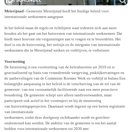
Meierijstad
-
Gemeente Meierijstad heeft het huidige beleid voor
internationale werknemers aangepast.
In het
beleid staan de regels en richtlijnen waar iedereen zich aan moet
houden als het gaat om het
huisvesten van internationale werknemers. Dat
biedt meer houvast om vergunningen aan te
vragen en te beoordelen. Het
doel is om de huisvesting, het welzijn en de integratie van
internationale
werknemers die in Meierijstad werken en verblijven, te verbeteren.
Voortzetting
De herziening is
een voortzetting van de beleidsnotitie uit 2019 en is
geactualiseerd op basis van veranderende
wetgeving, praktijkervaringen en
de aanbevelingen van de Commissie Roemer.
Werk en verblijf in balans
Een
belangrijke aanpassing in het beleid is de verschuiving van de rol van de
gemeente: van een
voornamelijk faciliterende naar een meer proactieve
benadering. De gemeente schept niet alleen
randvoorwaarden, maar
participeert ook actief in het voortraject en bij de monitoring
van
huisvestingsprojecten. Daarnaast wordt ingezet op een betere registratie
van internationale
werknemers, zodat deze doelgroep zichtbaarder wordt en gerichter
ondersteund kan worden. De
ambitie van de gemeente is om het aantal
bedden voor internationale werknemers tot 2030 met