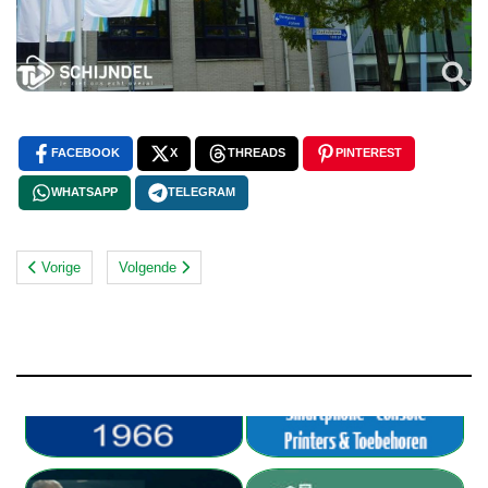
FACEBOOK
X
THREADS
PINTEREST
WHATSAPP
TELEGRAM
Vorige
Volgende