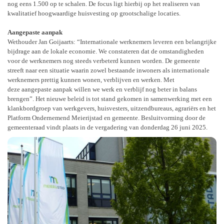
nog eens 1.500 op te schalen. De focus ligt hierbij op het realiseren van
kwalitatief hoogwaardige
huisvesting op grootschalige locaties.
Aangepaste aanpak
Wethouder Jan Goijaarts: “Internationale werknemers leveren een belangrijke
bijdrage aan de
lokale economie. We constateren dat de omstandigheden
voor de werknemers nog steeds
verbeterd kunnen worden. De gemeente
streeft naar een situatie waarin zowel bestaande
inwoners als internationale
werknemers prettig kunnen wonen, verblijven en werken. Met
deze
aangepaste aanpak willen we werk en verblijf nog beter in balans
brengen”.
Het nieuwe beleid is tot stand gekomen in samenwerking met een
klankbordgroep
van werkgevers, huisvesters, uitzendbureaus, agrariërs en het
Platform Ondernemend Meierijstad
en gemeente.
Besluitvorming door de
gemeenteraad vindt plaats in de vergadering van donderdag 26 juni 2025.