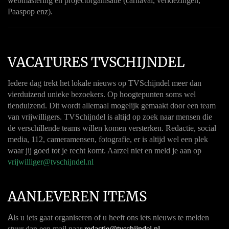
webmastering en projectorganisatie (carnaval, verkiezingen,
Paaspop enz).
VACATURES TVSCHIJNDEL
Iedere dag trekt het lokale nieuws op TVSchijndel meer dan
vierduizend unieke bezoekers. Op hoogtepunten soms wel
tienduizend. Dit wordt allemaal mogelijk gemaakt door een team
van vrijwilligers. TVSchijndel is altijd op zoek naar mensen die
de verschillende teams willen komen versterken. Redactie, social
media, 112, cameramensen, fotografie, er is altijd wel een plek
waar jij goed tot je recht komt. Aarzel niet en meld je aan op
vrijwilliger@tvschijndel.nl
AANLEVEREN ITEMS
A
ls u iets gaat organiseren of u heeft ons iets nieuws te melden
stuur dan een mail naar
redactie@tvschijndel.nl