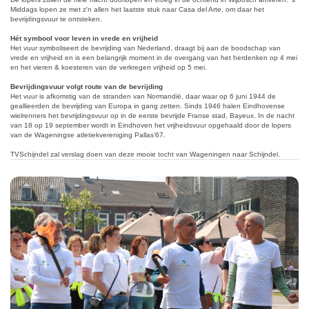
Middags lopen ze met z'n allen het laatste stuk naar Casa del Arte, om daar het
bevrijdingsvuur te ontsteken.
Hét symbool voor leven in vrede en vrijheid
Het vuur symboliseert de bevrijding van Nederland, draagt bij aan de boodschap van
vrede en vrijheid en is een belangrijk moment in de overgang van het herdenken op 4 mei
en het vieren & koesteren van de verkregen vrijheid op 5 mei.
Bevrijdingsvuur volgt route van de bevrijding
Het vuur is afkomstig van de stranden van Normandië, daar waar op 6 juni 1944 de
geallieerden de bevrijding van Europa in gang zetten. Sinds 1946 halen Eindhovense
wielrenners het bevrijdingsvuur op in de eerste bevrijde Franse stad, Bayeux. In de nacht
van 18 op 19 september wordt in Eindhoven het vrijheidsvuur opgehaald door de lopers
van de Wageningse atletiekvereniging Pallas’67.
TVSchijndel zal verslag doen van deze mooie tocht van Wageningen naar Schijndel.