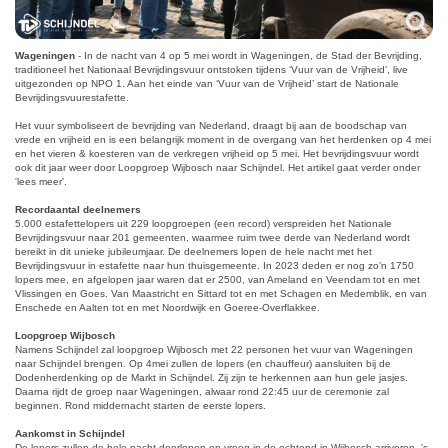
Wageningen
- In de nacht van 4 op 5 mei wordt in Wageningen, de Stad der Bevrijding,
traditioneel het Nationaal Bevrijdingsvuur ontstoken tijdens ‘Vuur van de Vrijheid’, live
uitgezonden op NPO 1. Aan het einde van ‘Vuur van de Vrijheid’ start de Nationale
Bevrijdingsvuurestafette.
Het vuur symboliseert de bevrijding van Nederland, draagt bij aan de boodschap van
vrede en vrijheid en is een belangrijk moment in de overgang van het herdenken op 4 mei
en het vieren & koesteren van de verkregen vrijheid op 5 mei. Het bevrijdingsvuur wordt
ook dit jaar weer door Loopgroep Wijbosch naar Schijndel. Het artikel gaat verder onder
'lees meer'.
Recordaantal deelnemers
5.000 estafettelopers uit 229 loopgroepen (een record) verspreiden het Nationale
Bevrijdingsvuur naar 201 gemeenten, waarmee ruim twee derde van Nederland wordt
bereikt in dit unieke jubileumjaar. De deelnemers lopen de hele nacht met het
Bevrijdingsvuur in estafette naar hun thuisgemeente. In 2023 deden er nog zo’n 1750
lopers mee, en afgelopen jaar waren dat er 2500, van Ameland en Veendam tot en met
Vlissingen en Goes. Van Maastricht en Sittard tot en met Schagen en Medemblik, en van
Enschede en Aalten tot en met Noordwijk en Goeree-Overflakkee.
Loopgroep Wijbosch
Namens Schijndel zal loopgroep Wijbosch met 22 personen het vuur van Wageningen
naar Schijndel brengen. Op 4mei zullen de lopers (en chauffeur) aansluiten bij de
Dodenherdenking op de Markt in Schijndel. Zij zijn te herkennen aan hun gele jasjes.
Daarna rijdt de groep naar Wageningen, alwaar rond 22:45 uur de ceremonie zal
beginnen. Rond middernacht starten de eerste lopers.
Aankomst in Schijndel
De lopers zullen de hele nacht doorlopen en vroeg in de ochtend in Wijbosch arriveren. 's