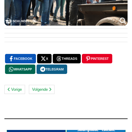
FACEBOOK
X
THREADS
PINTEREST
WHATSAPP
TELEGRAM
Vorige
Volgende