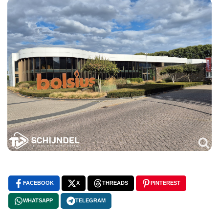
FACEBOOK
X
THREADS
PINTEREST
WHATSAPP
TELEGRAM