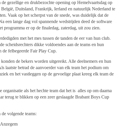
 de gezellige en drukbezochte opening op Hemelvaartsdag op
 België, Duitsland, Frankrijk, Ierland en natuurlijk Nederland te
ten. Vaak op het scherpst van de snede, was duidelijk dat de
 Na een lange dag vol spannende wedstrijden deed de software
et programma er op de finaledag, zaterdag, uit zou zien.
erdedigden met het mes tussen de tanden de eer van hun club.
de scheidsrechters dikke voldoendes aan de teams en hun
n de felbegeerde Fair Play Cup.
 konden de bekers worden uitgereikt. Alle deelnemers en hun
ls laatste betrad de aanvoerder van elk team het podium om
uziek en het vastleggen op de gevoelige plaat kreeg elk team de
organisatie als het hechte team dat het is alles op om daarna
aar terug te blikken op een zeer geslaagde Brabant Boys Cup
n de volgende teams:
g Anzegem