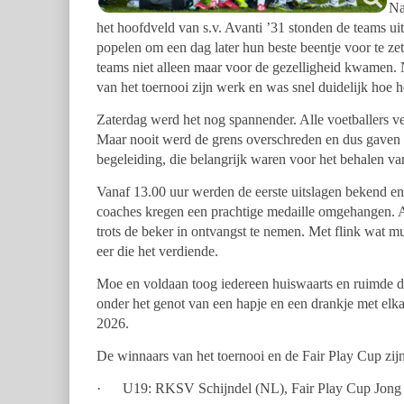
Na
het hoofdveld van s.v. Avanti ’31 stonden de teams uit
popelen om een dag later hun beste beentje voor te zet
teams niet alleen maar voor de gezelligheid kwamen.
van het toernooi zijn werk en was snel duidelijk hoe h
Zaterdag werd het nog spannender. Alle voetballers v
Maar nooit werd de grens overschreden en dus gaven 
begeleiding, die belangrijk waren voor het behalen va
Vanaf 13.00 uur werden de eerste uitslagen bekend en
coaches kregen een prachtige medaille omgehangen. A
trots de beker in ontvangst te nemen. Met flink wat m
eer die het verdiende.
Moe en voldaan toog iedereen huiswaarts en ruimde de 
onder het genot van een hapje en een drankje met elk
2026.
De winnaars van het toernooi en de Fair Play Cup zij
· U19: RKSV Schijndel (NL), Fair Play Cup Jon