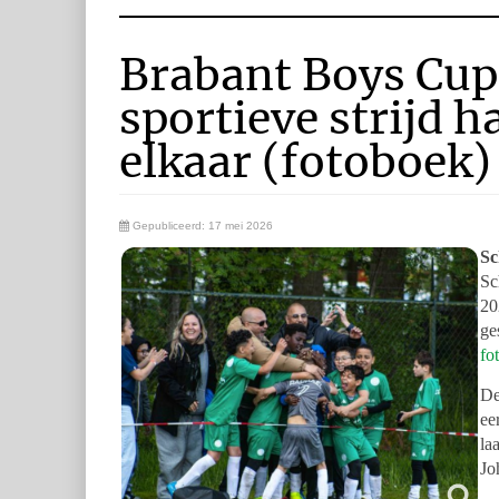
Brabant Boys Cup:
sportieve strijd 
elkaar (fotoboek)
Gepubliceerd: 17 mei 2026
Sc
Sc
20
ge
fo
De
ee
la
Jo