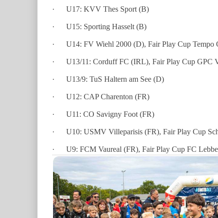
· U17: KVV Thes Sport (B)
· U15: Sporting Hasselt (B)
· U14: FV Wiehl 2000 (D), Fair Play Cup Tempo O
· U13/11: Corduff FC (IRL), Fair Play Cup GPC V
· U13/9: TuS Haltern am See (D)
· U12: CAP Charenton (FR)
· U11: CO Savigny Foot (FR)
· U10: USMV Villeparisis (FR), Fair Play Cup Sche
· U9: FCM Vaureal (FR), Fair Play Cup FC Lebb