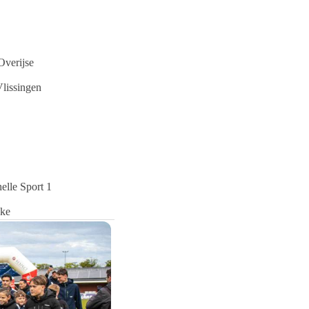
verijse
lissingen
lle Sport 1
eke