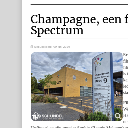
Champagne, een f
Spectrum
Gepubliceerd: 09 juni 2026
Sc
fi
fi
is
ka
le
st
Fi
Wa
Ha
ne
Hoffman) en zijn moeder Sophie (Beppie Melissen) z