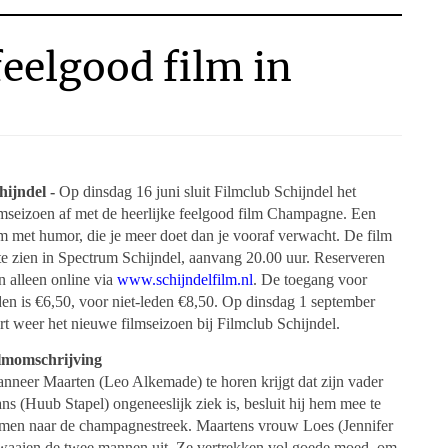
eelgood film in
hijndel -
Op dinsdag 16 juni sluit Filmclub Schijndel het
lmseizoen af met de heerlijke feelgood film Champagne. Een
lm met humor, die je meer doet dan je vooraf verwacht. De film
 te zien in Spectrum Schijndel, aanvang 20.00 uur. Reserveren
n alleen online via
www.schijndelfilm.nl
. De toegang voor
den is €6,50, voor niet-leden €8,50.
Op dinsdag 1 september
art weer het nieuwe filmseizoen bij Filmclub Schijndel.
lmomschrijving
nneer Maarten (Leo Alkemade) te horen krijgt dat zijn vader
ns (Huub Stapel) ongeneeslijk ziek is, besluit hij hem mee te
men naar de champagnestreek. Maartens vrouw Loes (Jennifer
waaien de twee mannen uit. Ze vertrekken vol goede moed, om