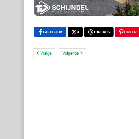
FACEBOOK
X
THREADS
PINTERE
Vorige
Volgende