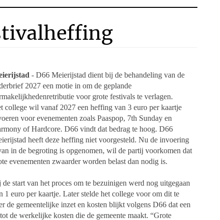
stivalheffing
ierijstad
- D66 Meierijstad dient bij de behandeling van de
derbrief 2027 een
motie in om de geplande
rmakelijkhedenretributie voor grote festivals te verlagen.
et
college wil vanaf 2027 een heffing van 3 euro per kaartje
voeren voor evenementen
zoals Paaspop, 7th Sunday en
rmony of Hardcore. D66 vindt dat bedrag te hoog.
D66
ierijstad heeft deze heffing niet voorgesteld. Nu de invoering
van in de begroting is
opgenomen, wil de partij voorkomen dat
ote evenementen zwaarder worden belast dan
nodig is.
j de start van het proces om te bezuinigen werd nog uitgegaan
n 1 euro per kaartje. Later
stelde het college voor om dit te
ver de
gemeentelijke inzet en kosten blijkt volgens D66 dat een
 tot de werkelijke kosten die de gemeente maakt.
“Grote