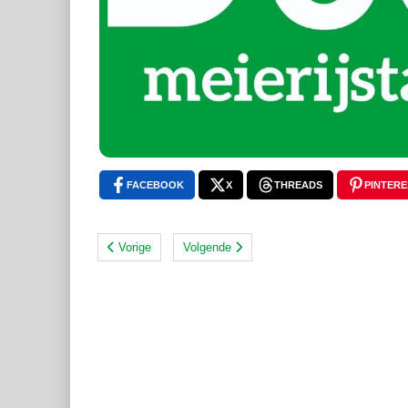
FACEBOOK
X
THREADS
PINTERE
Vorige
Volgende