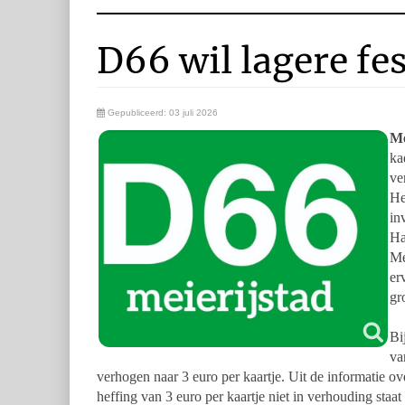
D66 wil lagere fe
Gepubliceerd: 03 juli 2026
Me
ka
ve
H
in
Ha
Me
er
gr
Bi
va
verhogen naar 3 euro per kaartje. Uit de informatie o
heffing van 3 euro per kaartje niet in
verhouding staat