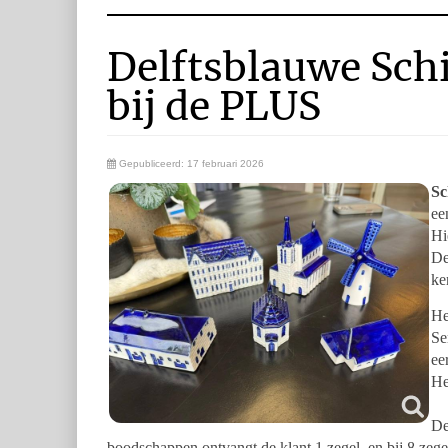
Delftsblauwe Sch
bij de PLUS
Gepubliceerd: 17 februari 2026
Sc
ee
Hi
De
ke
He
Se
ee
He
De
boodschappen ontvangt de klant 1 zegel, en bij 8 zegels