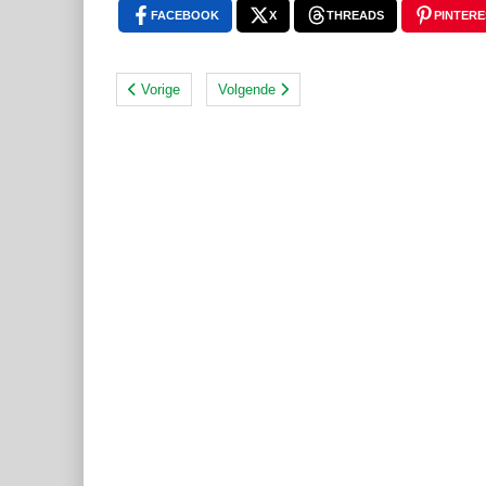
FACEBOOK
X
THREADS
PINTERE
Vorige
Volgende