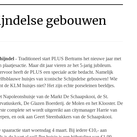
ijndelse gebouwen
hijndel
- Traditioneel start PLUS Bertrams het nieuwe jaar met
n plaatjesactie. Maar dit jaar vieren ze het 5-jarig jubileum.
ervoor heeft de PLUS een speciale actie bedacht. Namelijk
lftsblauwe huisjes van iconische Schijndelse gebouwen! Wie
nt de KLM huisjes niet? Het zijn echte porseleinen beeldjes.
t Napoleonshuisje van de Markt De Schaapskooi, de St.
rvatiuskerk, De Glazen Boerderij. de Molen en het Klooster. De
rste complete set wordt uitgereikt aan citymanager Harrie van
rpen, en ook aan Geert Steenbakkers van de Schaapskooi.
 spaaractie start woensdag 4 maart. Bij iedere €10,- aan
 is de kaart al vol! Per huisje is een bijbetaling van €1,99