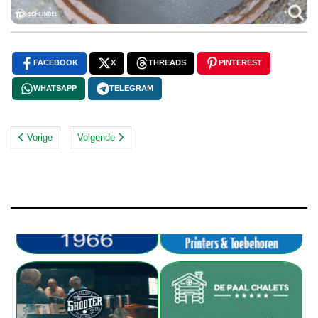
FACEBOOK
X
THREADS
PINTEREST
WHATSAPP
TELEGRAM
Vorige
Volgende