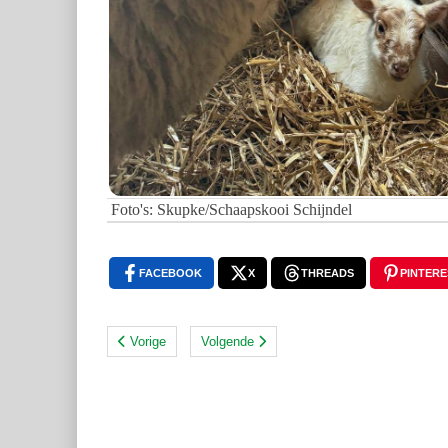
Foto's: Skupke/Schaapskooi Schijndel
FACEBOOK
X
THREADS
PINTERE
Vorige
Volgende