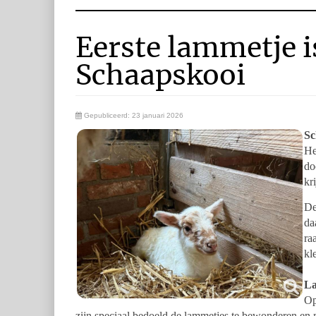
Eerste lammetje i
Schaapskooi
Gepubliceerd: 23 januari 2026
Sc
He
do
kr
De
da
ra
kl
La
Op
zijn speciaal bedoeld de lammetjes te bewonderen en 