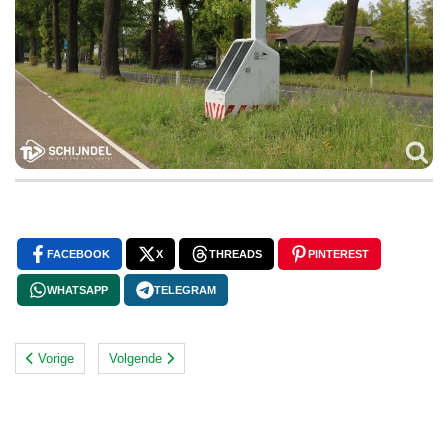
FACEBOOK
X
THREADS
PINTEREST
WHATSAPP
TELEGRAM
Vorige
Volgende