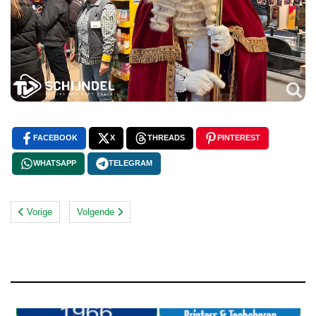
FACEBOOK
X
THREADS
PINTEREST
WHATSAPP
TELEGRAM
Vorige
Volgende