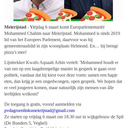
Meierijstad - Vr
ijdag 6 maart komt Europarlementariër
Mohammed Chahim naar Meierijstad. Mohammed is sinds 2019
lid van het Europees Parlement, daarvoor was hij
gemeenteraadslid in zijn woonplaats Helmond. En… hij brengt
pizza’s mee!
Lijsttrekker Kwafo Aquaah Arhin vertelt: 'Mohammed houdt er
van om op een laagdrempelige manier in gesprek te gaan over
politiek, vandaar dat hij kiest voor deze vorm: samen een hapje
eten, dan krijg je een ongedwongen, open gesprek. We hopen dat
er veel jongeren komen, maar natuurlijk zijn mensen van álle
leeftijden welkom!'
De toegang is gratis, vooraf aanmelden via
pvdagroenlinksmeierijstad@gmail.com
Ze starten op vrijdag 6 maart om 18.30 uur in wijkgebouw de Spil
(De Bunders 5, Veghel)