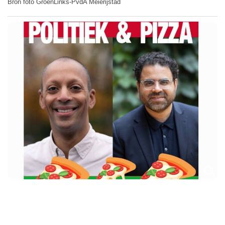
Bron foto GroenLinks-PvdA Meierijstad