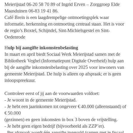
Meierijstad 06-20 58 70 89 of Ingrid
Erven – Zorggroep Elde
Maasduinen 06-83 19 41 86.
Café Brein is een laagdrempelige ontmoetingsplek waar
informatie, herkenning en
ontmoeting centraal staan. Het is voor
de regio’s Boxtel, Schijndel, Sint-Michielsgestel en
Sint-
Oedenrode
H
ulp bij aangifte inkomstenbelasting
In maart en april biedt Sociaal Werk Meierijstad samen met de
Bibliotheek Veghel
(Informatiepunt Digitale Overheid) hulp aan
bij de aangifte inkomstenbelasting
over 2025 voor inwoners van
gemeente Meierijstad. De hulp is alleen op afspraak;
er is geen
inloopspreekuur.
Controleer eerst of jij aan de voorwaarden voldoet:
- Je woont in de gemeente Meierijstad.
- Je hebt een jaarinkomen tot ongeveer € 40.000 (alleenstaand) of
€ 50.000
(gezinnen) en geen inkomsten in box 3 boven de vrijstelling.
- Je hebt geen eigen bedrijf (bijvoorbeeld als ZZP’er).
- Per afspraak wordt één aangifte ingevuld (samen met je fiscaal