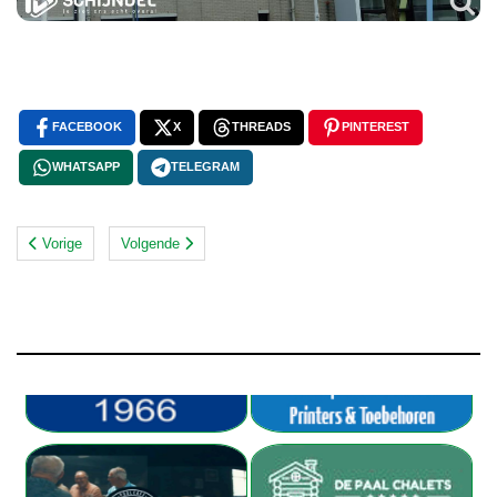
FACEBOOK
X
THREADS
PINTEREST
WHATSAPP
TELEGRAM
Vorige
Volgende