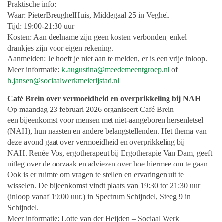
Praktische info:
Waar: PieterBreughelHuis, Middegaal 25 in Veghel.
Tijd: 19:00-21:30 uur
Kosten: Aan deelname zijn geen kosten verbonden, enkel
drankjes zijn voor eigen rekening.
Aanmelden: Je hoeft je niet aan te melden, er is een vrije inloop.
Meer informatie:
k.augustina@meedemeentgroep.nl
of
h.jansen@sociaalwerkmeierijstad.nl
Café Brein over vermoeidheid en overprikkeling bij NAH
Op maandag 23 februari 2026 organiseert Café Brein
een
bijeenkomst voor mensen met niet-aangeboren hersenletsel
(NAH), hun naasten
en andere belangstellenden. Het thema van
deze avond gaat over vermoeidheid en
overprikkeling bij
NAH.
Renée Vos, ergotherapeut bij Ergotherapie Van Dam, geeft
uitleg over de oorzaak en
adviezen over hoe hiermee om te gaan.
Ook is er ruimte om vragen te stellen en ervaringen
uit te
wisselen.
De bijeenkomst vindt plaats van 19:30 tot 21:30 uur
(inloop vanaf 19:00 uur.) in Spectrum
Schijndel, Steeg 9 in
Schijndel.
Meer informatie: Lotte van der Heijden – Sociaal Werk