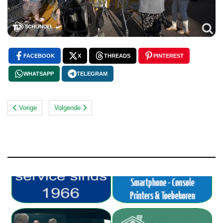
FACEBOOK
X
THREADS
PINTEREST
WHATSAPP
TELEGRAM
Vorige
Volgende