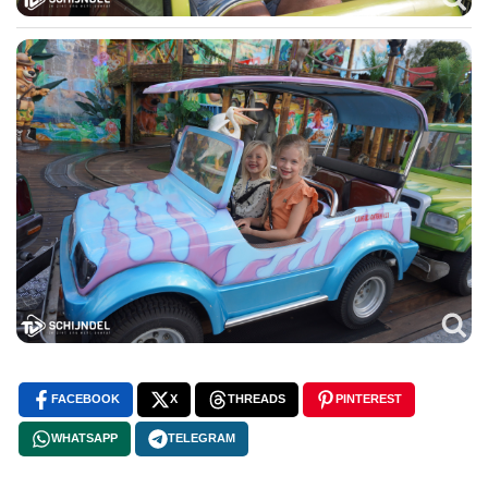
FACEBOOK
X
THREADS
PINTEREST
WHATSAPP
TELEGRAM