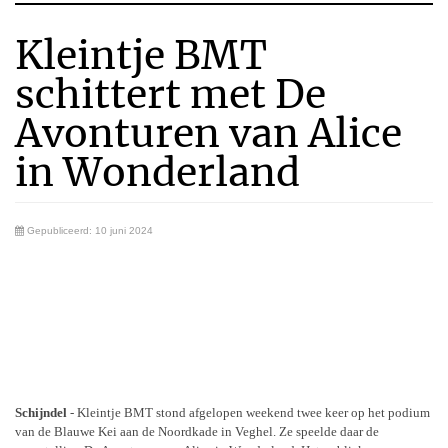
Kleintje BMT
schittert met De
Avonturen van Alice
in Wonderland
Gepubliceerd: 10 juni 2024
Schijndel
- Kleintje BMT stond afgelopen weekend twee keer op het podium
van de Blauwe Kei aan de Noordkade in Veghel. Ze speelde daar de