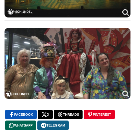
FACEBOOK
X
THREADS
PINTEREST
WHATSAPP
TELEGRAM