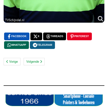
FACEBOOK
X
THREADS
PINTEREST
WHATSAPP
TELEGRAM
Vorige
Volgende