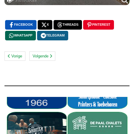
FACEBOOK
X
THREADS
PINTEREST
WHATSAPP
TELEGRAM
Vorige
Volgende