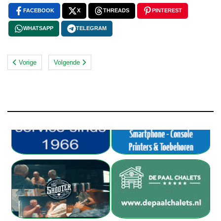
FACEBOOK
X
THREADS
PINTEREST
WHATSAPP
TELEGRAM
Vorige
Volgende