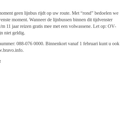
t moment
geen lijnbus rijdt op uw route. Met “rond” bedoelen we
ewenste moment.
Wanneer de lijnbussen binnen dit tijdvenster
t/m 11 jaar reizen
gratis mee met een volwassene. Let op: OV-
n niet geldig.
nummer: 088-076 0000.
Binnenkort vanaf 1 februari kunt u ook
.bravo.info.
: