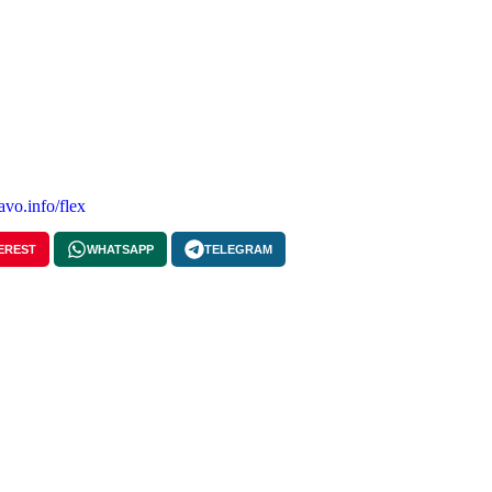
vo.info/flex
EREST
WHATSAPP
TELEGRAM