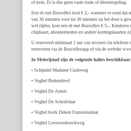
of trein. Er
is dus geen vaste route of dienstregeling.
Een rit met Bravoflex kost € 2,- wanneer er rond da
van 30
minuten voor tot 30 minuten na het door u g
wel rijden,
kost een rit met Bravoflex € 5,-. Kinderen 
chipkaart,
abonnementen en andere kortingskaarten zij
U reserveert minimaal 1 uur van tevoren via telefoon
reserveren via de
Bravoflexapp of via de website www
In Meierijstad zijn de volgende haltes beschikbaar
• Schijndel Madame Curieweg
• Veghel Buitendreef
• Veghel De Amert
• Veghel De Scheifelaar
• Veghel Kerk Deken Franssenstraat
• Veghel Leeuwenhoeckweg