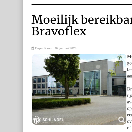
Moeilijk bereikba
Bravoflex
Gepubliceerd: 07 januari 2026
Me
go
be
aa
Br
ri
av
op
ee
ov
of