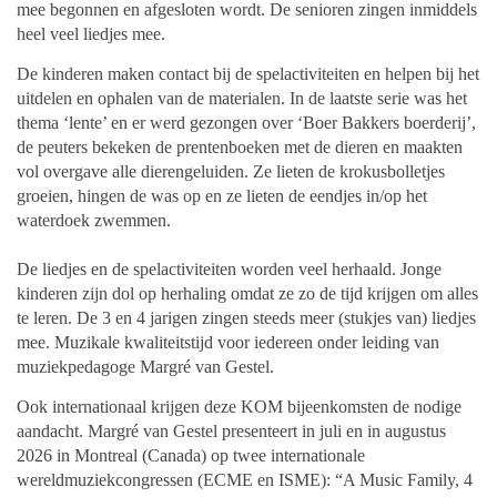
mee begonnen en afgesloten wordt. De senioren zingen inmiddels
heel veel liedjes mee.
De kinderen maken contact bij de spelactiviteiten en helpen bij het
uitdelen en ophalen van de materialen. In de laatste serie was het
thema ‘lente’ en er werd gezongen over ‘Boer Bakkers boerderij’,
de peuters bekeken de prentenboeken met de dieren en maakten
vol overgave alle dierengeluiden. Ze lieten de krokusbolletjes
groeien, hingen de was op en ze lieten de eendjes in/op het
waterdoek zwemmen.
De liedjes en de spelactiviteiten worden veel herhaald. Jonge
kinderen zijn dol op herhaling omdat ze zo de tijd krijgen om alles
te leren. De 3 en 4 jarigen zingen steeds meer (stukjes van) liedjes
mee. Muzikale kwaliteitstijd voor iedereen onder leiding van
muziekpedagoge Margré van Gestel.
Ook internationaal krijgen deze KOM bijeenkomsten de nodige
aandacht. Margré van Gestel presenteert in juli en in augustus
2026 in Montreal (Canada) op twee internationale
wereldmuziekcongressen (ECME en ISME): “A Music Family, 4