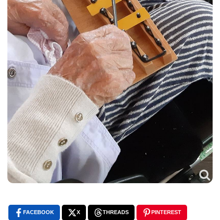
FACEBOOK
X
THREADS
PINTEREST