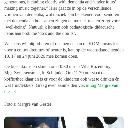
generations, including elderly with dementia and ‘under fours’
making music together.” Hier gaat ze in op de verschillende
vormen van dementia, wat muziek kan betekenen voor senioren
met dementia en hoe samen zingen en muziek maken zorgt voor
‘well-being’. Natuurlijk komen ook pedagogisch- didactische
items aan bod: the ‘do’s and the don’ts’.
Wie eens wil uitproberen of deelnemen aan de KOM cursus iets
voor u en uw dreumes of peuter is, kan op de woensdagochtenden
10, 17 en 24 juni 2026 mee komen doen.
De bijeenkomsten starten om 10.30 uur in Villa Rozenburg,
Mgr. Zwijssenstraat, in Schijndel. Om 11.30 uur staat de
koffie/thee klaar en is er voor de kinderen ook wat te drinken én
wat fruit/lekkers. Graag even aanmelden via:
info@
Margré van
Gestel
Foto's: Margré van Gestel