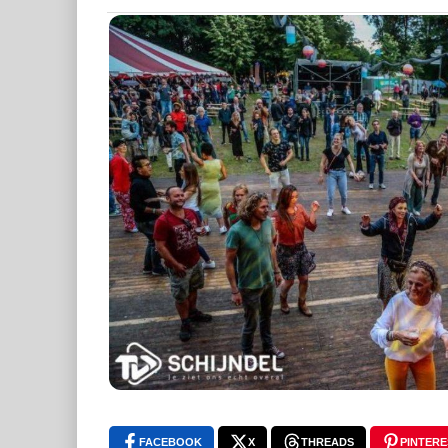
FACEBOOK
X
THREADS
PINTERE