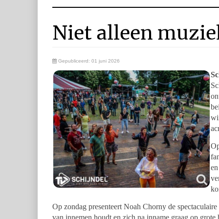
Niet alleen muzie
Gepubliceerd: 01 juni 2026
Sc
Sc
on
be
wi
ac
Op
fa
en
ve
ko
Op zondag presenteert Noah Chorny de spectaculaire 
van innemen houdt en zich na inname graag op grote ho