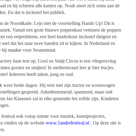
paal en hij schieten alle kanten op. Noah moet zich soms aan de
n. En dat is inclusief het publiek.
n de Noordkade: Lejo met de voorstelling Hands Up! Dit is
muziek. Vanuit een grote blauwe poppenkast vertonen de poppen
et een eetprobleem, een heel kinderkoor inclusief dirigent en
 snel dat het naar twee handen zit te kijken. In Nederland en
 hij maakte voor Sesamstraat.
actory haar tent op. Gooi en Smijt Circus is een vliegensvlug
n gooien en smijten! In sneltreinvaart leer je hier trucjes.
niet! Iedereen heeft talent, jong en oud.
 weer beide dagen. Hij reist met zijn tractor en woonwagen
oorstellingen gespeeld. Adembenemend, spannend, maar ook
m Jan Klaassen zal in elke generatie het zelfde zijn. Kinderen
ingen.
et festival ook volop ruimte voor muziek, kunstprojecten,
t u vinden op de website
www.1anderfestival.nl
. Op deze site is
en.