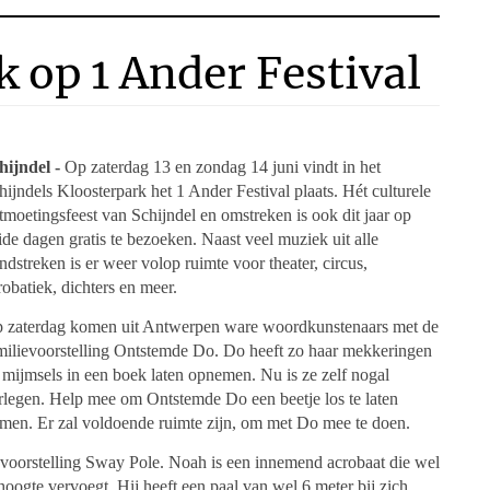
k op 1 Ander Festival
hijndel -
Op zaterdag 13 en zondag 14 juni vindt in het
hijndels Kloosterpark het 1 Ander Festival plaats. Hét culturele
tmoetingsfeest van Schijndel en omstreken is ook dit jaar op
ide dagen gratis te bezoeken. Naast veel muziek uit alle
ndstreken is er weer volop ruimte voor theater, circus,
robatiek, dichters en meer.
 zaterdag komen uit Antwerpen ware woordkunstenaars met de
milievoorstelling Ontstemde Do. Do heeft zo haar mekkeringen
 mijmsels in een boek laten opnemen. Nu is ze zelf nogal
rlegen. Help mee om Ontstemde Do een beetje los te laten
men. Er zal voldoende ruimte zijn, om met Do mee te doen.
voorstelling Sway Pole. Noah is een innemend acrobaat die wel
ogte vervoegt. Hij heeft een paal van wel 6 meter bij zich,