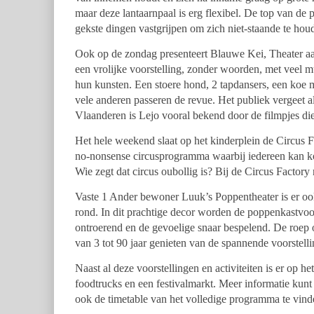
maar deze lantaarnpaal is erg flexibel. De top van de 
gekste dingen vastgrijpen om zich niet-staande te houde
Ook op de zondag presenteert Blauwe Kei, Theater aa
een vrolijke voorstelling, zonder woorden, met veel 
hun kunsten. Een stoere hond, 2 tapdansers, een koe m
vele anderen passeren de revue. Het publiek vergeet al
Vlaanderen is Lejo vooral bekend door de filmpjes die
Het hele weekend slaat op het kinderplein de Circus F
no-nonsense circusprogramma waarbij iedereen kan kome
Wie zegt dat circus oubollig is? Bij de Circus Factory 
Vaste 1 Ander bewoner Luuk’s Poppentheater is er ook
rond. In dit prachtige decor worden de poppenkastv
ontroerend en de gevoelige snaar bespelend. De roep o
van 3 tot 90 jaar genieten van de spannende voorstell
Naast al deze voorstellingen en activiteiten is er op h
foodtrucks en een festivalmarkt. Meer informatie kun
ook de timetable van het volledige programma te vind