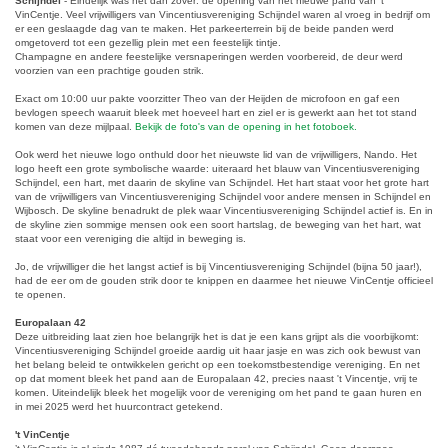
Schijndel
- Eindelijk was het dan zover: de opening van het nieuwe pand van 't
VinCentje. Veel vrijwilligers van Vincentiusvereniging Schijndel waren al vroeg in bedrijf om
er een geslaagde dag van te maken. Het parkeerterrein bij de beide panden werd
omgetoverd tot een gezellig plein met een feestelijk tintje.
Champagne en andere feestelijke versnaperingen werden voorbereid, de deur werd
voorzien van een prachtige gouden strik.
Exact om 10:00 uur pakte voorzitter Theo van der Heijden de microfoon en gaf een
bevlogen speech waaruit bleek met hoeveel hart en ziel er is gewerkt aan het tot stand
komen van deze mijlpaal.
Bekijk de foto's van de opening in het fotoboek.
Ook werd het nieuwe logo onthuld door het nieuwste lid van de vrijwilligers, Nando. Het
logo heeft een grote symbolische waarde: uiteraard het blauw van Vincentiusvereniging
Schijndel, een hart, met daarin de skyline van Schijndel. Het hart staat voor het grote hart
van de vrijwilligers van Vincentiusvereniging Schijndel voor andere mensen in Schijndel en
Wijbosch. De skyline benadrukt de plek waar Vincentiusvereniging Schijndel actief is. En in
de skyline zien sommige mensen ook een soort hartslag, de beweging van het hart, wat
staat voor een vereniging die altijd in beweging is.
Jo, de vrijwilliger die het langst actief is bij Vincentiusvereniging Schijndel (bijna 50 jaar!),
had de eer om de gouden strik door te knippen en daarmee het nieuwe VinCentje officieel
te openen.
Europalaan 42
Deze uitbreiding laat zien hoe belangrijk het is dat je een kans grijpt als die voorbijkomt:
Vincentiusvereniging Schijndel groeide aardig uit haar jasje en was zich ook bewust van
het belang beleid te ontwikkelen gericht op een toekomstbestendige vereniging. En net
op dat moment bleek het pand aan de Europalaan 42, precies naast 't Vincentje, vrij te
komen. Uiteindelijk bleek het mogelijk voor de vereniging om het pand te gaan huren en
in mei 2025 werd het huurcontract getekend.
't VinCentje