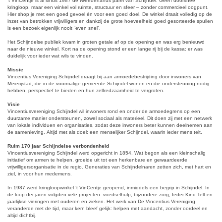
’t VinCentje is al sinds 1987 dé tweedehands parel van Schijndel. Geen doorsnee
kringloop, maar een winkel vol ruimte, structuur en sfeer – zonder commercieel oogpunt.
Hier shop je met een goed gevoel én voor een goed doel. De winkel draait volledig op de
inzet van betrokken vrijwilligers en dankzij de grote hoeveelheid goed gesorteerde spullen
is een bezoek eigenlijk nooit “even snel”.
Het Schijndelse publiek kwam in groten getale af op de opening en was erg benieuwd
naar de nieuwe winkel. Kort na de opening stond er een lange rij bij de kassa: er was
duidelijk voor ieder wat wils te vinden.
Missie
Vincentius Vereniging Schijndel draagt bij aan armoedebestrijding door inwoners van
Meierijstad, die in de voormalige gemeente Schijndel wonen en die ondersteuning nodig
hebben, perspectief te bieden en hun zelfredzaamheid te vergroten.
Visie
Vincentiusvereniging Schijndel wil inwoners rond en onder de armoedegrens op een
duurzame manier ondersteunen, zowel sociaal als materieel. Dit doen zij met een netwerk
van lokale individuen en organisaties, zodat deze inwoners beter kunnen deelnemen aan
de samenleving. Altijd met als doel: een menselijker Schijndel, waarin ieder mens telt.
Ruim 170 jaar Schijndelse verbondenheid
Vincentiusvereniging Schijndel werd opgericht in 1854. Wat begon als een kleinschalig
initiatief om armen te helpen, groeide uit tot een herkenbare en gewaardeerde
vrijwilligersorganisatie in de regio. Generaties van Schijndelnaren zetten zich, met hart en
ziel, in voor hun medemens.
In 1987 werd kringloopwinkel ’t VinCentje geopend, inmiddels een begrip in Schijndel. In
de loop der jaren volgden vele projecten: voedselhulp, bijzondere zorg, Ieder Kind Telt en
jaarlijkse vieringen met ouderen en zieken. Het werk van De Vincentius Vereniging
veranderde met de tijd, maar kern bleef gelijk: helpen met aandacht, zonder oordeel en
altijd dichtbij.