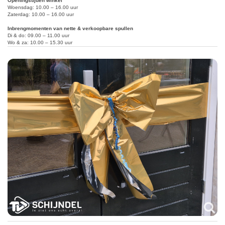
Openingstijden winkel
Woensdag: 10.00 – 16.00 uur
Zaterdag: 10.00 – 16.00 uur
Inbrengmomenten van nette & verkoopbare spullen
Di & do: 09.00 – 11.00 uur
Wo & za: 10.00 – 15.30 uur