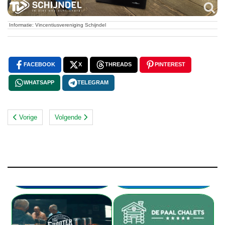
Informatie: Vincentiusvereniging Schijndel
FACEBOOK
X
THREADS
PINTEREST
WHATSAPP
TELEGRAM
Vorige
Volgende