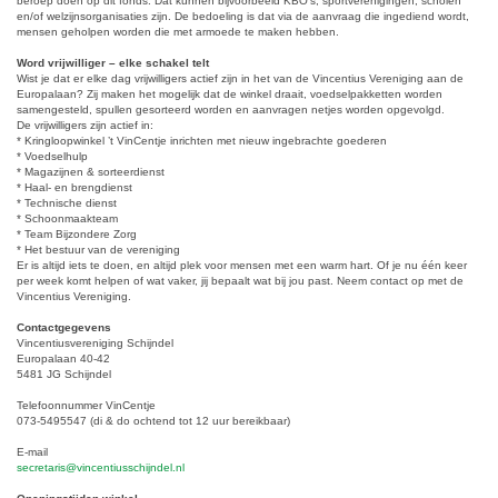
beroep doen op dit fonds. Dat kunnen bijvoorbeeld KBO’s, sportverenigingen, scholen
en/of welzijnsorganisaties zijn. De bedoeling is dat via de aanvraag die ingediend wordt,
mensen geholpen worden die met armoede te maken hebben.
Word vrijwilliger – elke schakel telt
Wist je dat er elke dag vrijwilligers actief zijn in het van de Vincentius Vereniging aan de
Europalaan? Zij maken het mogelijk dat de winkel draait, voedselpakketten worden
samengesteld, spullen gesorteerd worden en aanvragen netjes worden opgevolgd.
De vrijwilligers zijn actief in:
* Kringloopwinkel ’t VinCentje inrichten met nieuw ingebrachte goederen
* Voedselhulp
* Magazijnen & sorteerdienst
* Haal- en brengdienst
* Technische dienst
* Schoonmaakteam
* Team Bijzondere Zorg
* Het bestuur van de vereniging
Er is altijd iets te doen, en altijd plek voor mensen met een warm hart. Of je nu één keer
per week komt helpen of wat vaker, jij bepaalt wat bij jou past. Neem contact op met de
Vincentius Vereniging.
Contactgegevens
Vincentiusvereniging Schijndel
Europalaan 40-42
5481 JG Schijndel
Telefoonnummer VinCentje
073-5495547 (di & do ochtend tot 12 uur bereikbaar)
E-mail
secretaris@vincentiusschijndel.nl