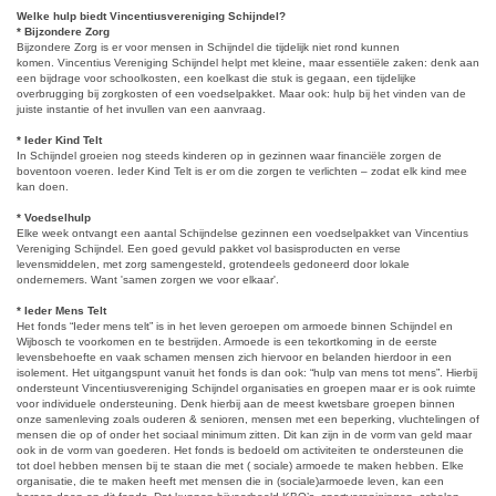
Welke hulp biedt Vincentiusvereniging Schijndel?
* Bijzondere Zorg
Bijzondere Zorg is er voor mensen in Schijndel die tijdelijk niet rond kunnen
komen. Vincentius Vereniging Schijndel helpt met kleine, maar essentiële zaken: denk aan
een bijdrage voor schoolkosten, een koelkast die stuk is gegaan, een tijdelijke
overbrugging bij zorgkosten of een voedselpakket. Maar ook: hulp bij het vinden van de
juiste instantie of het invullen van een aanvraag.
* Ieder Kind Telt
In Schijndel groeien nog steeds kinderen op in gezinnen waar financiële zorgen de
boventoon voeren. Ieder Kind Telt is er om die zorgen te verlichten – zodat elk kind mee
kan doen.
* Voedselhulp
Elke week ontvangt een aantal Schijndelse gezinnen een voedselpakket van Vincentius
Vereniging Schijndel. Een goed gevuld pakket vol basisproducten en verse
levensmiddelen, met zorg samengesteld, grotendeels gedoneerd door lokale
ondernemers. Want 'samen zorgen we voor elkaar'.
* Ieder Mens Telt
Het fonds “Ieder mens telt” is in het leven geroepen om armoede binnen Schijndel en
Wijbosch te voorkomen en te bestrijden. Armoede is een tekortkoming in de eerste
levensbehoefte en vaak schamen mensen zich hiervoor en belanden hierdoor in een
isolement. Het uitgangspunt vanuit het fonds is dan ook: “hulp van mens tot mens”. Hierbij
ondersteunt Vincentiusvereniging Schijndel organisaties en groepen maar er is ook ruimte
voor individuele ondersteuning. Denk hierbij aan de meest kwetsbare groepen binnen
onze samenleving zoals ouderen & senioren, mensen met een beperking, vluchtelingen of
mensen die op of onder het sociaal minimum zitten. Dit kan zijn in de vorm van geld maar
ook in de vorm van goederen. Het fonds is bedoeld om activiteiten te ondersteunen die
tot doel hebben mensen bij te staan die met ( sociale) armoede te maken hebben. Elke
organisatie, die te maken heeft met mensen die in (sociale)armoede leven, kan een