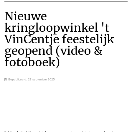
Nieuwe
kringloopwinkel 't
VinCentje feestelijk
geopend (video &
fotoboek)
Gepubliceerd: 27 september 2025