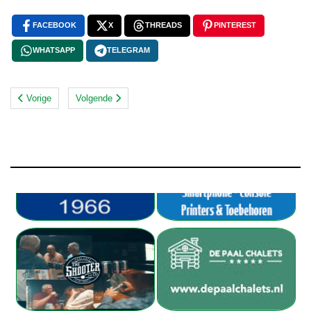
FACEBOOK
X
THREADS
PINTEREST
WHATSAPP
TELEGRAM
Vorige
Volgende