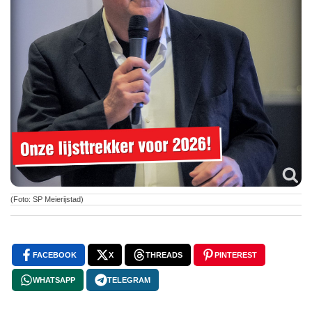
(Foto: SP Meierijstad)
FACEBOOK
X
THREADS
PINTEREST
WHATSAPP
TELEGRAM