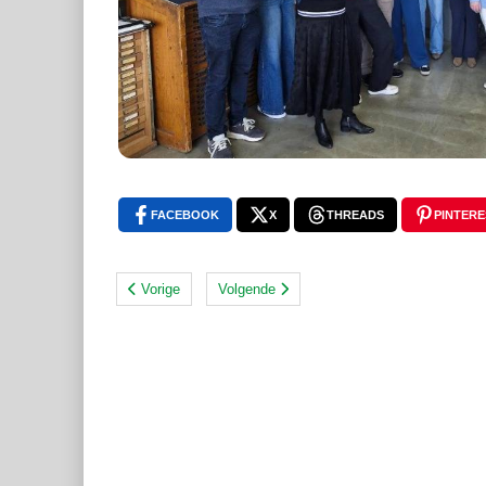
FACEBOOK
X
THREADS
PINTERE
Vorige
Volgende