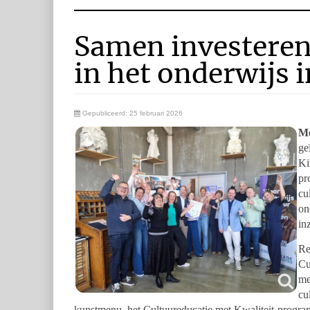
Samen investeren
in het onderwijs i
Gepubliceerd: 25 februari 2026
Me
ge
Ki
pr
cu
on
inz
Re
Cu
me
cu
kunstmenu, het Cultuureducatie met Kwaliteit-program