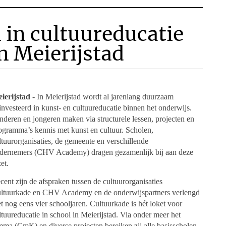
 in cultuureducatie
n Meierijstad
ierijstad
- In Meierijstad wordt al jarenlang duurzaam
ïnvesteerd in kunst- en cultuureducatie binnen het onderwijs.
nderen en jongeren maken via structurele lessen, projecten en
ogramma’s kennis met kunst en cultuur. Scholen,
ltuurorganisaties, de gemeente en verschillende
dernemers (CHV Academy) dragen gezamenlijk bij aan deze
et.
cent zijn de afspraken tussen de cultuurorganisaties
ltuurkade en CHV Academy en de onderwijspartners verlengd
t nog eens vier schooljaren. Cultuurkade is hét loket voor
ltuureducatie in school in Meierijstad. Via onder meer het
ma (CmK) en diverse projecten bereiken zij alle basisscholen