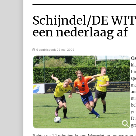
Schijndel/DE WIT 
een nederlaag af
Gepubliceerd: 26 mei 2026
Os
kl
Pi
sp
me
an
nu
be
ge
Du
gr
Echter na 18 minuten kwam Margriet op voorsprong na