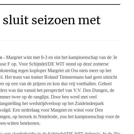
sluit seizoen met
s -
Margriet wint met 0-3 en eist het kampioenschap van de 3e
asse F op. Voor Schijndel/DE WIT stond op deze zomerse
nksterdag tegen koploper Margriet uit Oss niets meer op het
el. Het team van trainer Roland Timmermans had geen uitzicht
er op een van de prijzen en kon dus vrij voetballen. Geheel
ders was dat vanuit het perspectief van V.V. Den Dungen, de
mmer twee op de ranglijst. Door hen werd met veel
langstelling het wedstrijdverloop op het Zuideinderpark
volgd. Een nederlaag voor Margriet en winst voor Den
ngen, op bezoek in Nistelrode, zou het kampioenschap voor de
oen-witten betekenen.
 een slordigheidje in de Schijndel/DE WIT-defensie. In de 35e