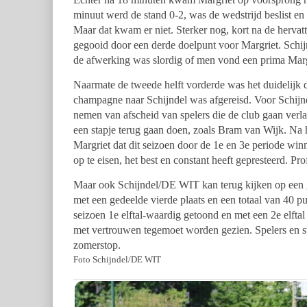
minuut werd de stand 0-2, was de wedstrijd beslist 
Maar dat kwam er niet. Sterker nog, kort na de hervatt
gegooid door een derde doelpunt voor Margriet. Sch
de afwerking was slordig of men vond een prima Marg
Naarmate de tweede helft vorderde was het duidelijk 
champagne naar Schijndel was afgereisd. Voor Schijnd
nemen van afscheid van spelers die de club gaan verla
een stapje terug gaan doen, zoals Bram van Wijk. Na het
Margriet dat dit seizoen door de 1e en 3e periode winn
op te eisen, het best en constant heeft gepresteerd. Prof
Maar ook Schijndel/DE WIT kan terug kijken op een 
met een gedeelde vierde plaats en een totaal van 40 pu
seizoen 1e elftal-waardig getoond en met een 2e elfta
met vertrouwen tegemoet worden gezien. Spelers en st
zomerstop.
Foto Schijndel/DE WIT