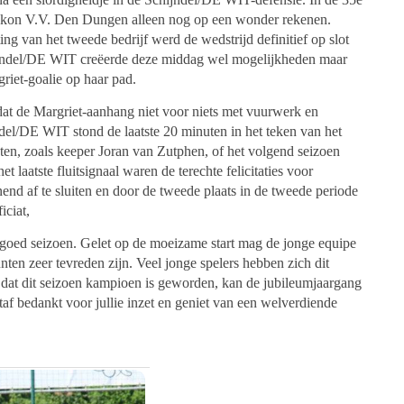
en kon V.V. Den Dungen alleen nog op een wonder rekenen.
ing van het tweede bedrijf werd de wedstrijd definitief op slot
ijndel/DE WIT creëerde deze middag wel mogelijkheden maar
riet-goalie op haar pad.
dat de Margriet-aanhang niet voor niets met vuurwerk en
el/DE WIT stond de laatste 20 minuten in het teken van het
ten, zoals keeper Joran van Zutphen, of het volgend seizoen
 laatste fluitsignaal waren de terechte felicitaties voor
end af te sluiten en door de tweede plaats in de tweede periode
iciat,
goed seizoen. Gelet op de moeizame start mag de jonge equipe
nten zeer tevreden zijn. Veel jonge spelers hebben zich dit
l dat dit seizoen kampioen is geworden, kan de jubileumjaargang
af bedankt voor jullie inzet en geniet van een welverdiende