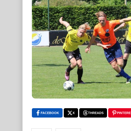
FACEBOOK
X
THREADS
PINTERE