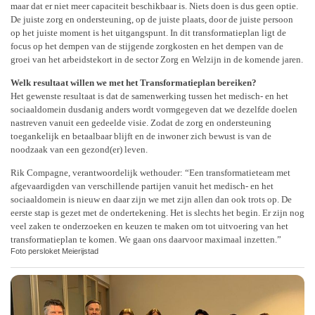
maar dat er niet meer capaciteit beschikbaar is. Niets doen is dus geen optie.
De juiste zorg en ondersteuning, op de juiste plaats, door de juiste persoon
op het juiste moment is het uitgangspunt. In dit transformatieplan ligt de
focus op het dempen van de stijgende zorgkosten en het dempen van de
groei van het arbeidstekort in de sector Zorg en Welzijn in de komende jaren.
Welk resultaat willen we met het Transformatieplan bereiken?
Het gewenste resultaat is dat de samenwerking tussen het medisch- en het
sociaaldomein dusdanig anders wordt vormgegeven dat we dezelfde doelen
nastreven vanuit een gedeelde visie. Zodat de zorg en ondersteuning
toegankelijk en betaalbaar blijft en de inwoner zich bewust is van de
noodzaak van een gezond(er) leven.
Rik Compagne, verantwoordelijk wethouder: “Een transformatieteam met
afgevaardigden van verschillende partijen vanuit het medisch- en het
sociaaldomein is nieuw en daar zijn we met zijn allen dan ook trots op. De
eerste stap is gezet met de ondertekening. Het is slechts het begin. Er zijn nog
veel zaken te onderzoeken en keuzen te maken om tot uitvoering van het
transformatieplan te komen. We gaan ons daarvoor maximaal inzetten.”
Foto persloket Meierijstad