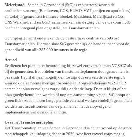
Meierijstad -
Samen in Gezondheid (SiG) is een netwerk waarin de
aanbieders van zorg (Bernhoven, GGZ, HUMO, VVT-partijen en apothekers)
en welzijn (gemeenten Bernheze, Boekel, Maashorst, Meierijstad en Oss,
ONS Welzijn/Lentl en GGD) samenwerken aan de zorg van de toekomst. SiG
heeft één integraal plan opgesteld, het Transformatieplan.
Op vrijdag 25 april ondertekende de bestuurlijke coalitie van SiG het
Transformatieplan. Hiermee slaat SiG gezamenlijk de handen ineen voor de
gezondheid van alle 285.000 inwoners in de regio.
Actueel
Ze dienen het plan in ter beoordeling bij zowel zorgverzekeraars VGZ/CZ als
bij de gemeenten. Beoordelen van transformatieplannen door gemeenten is
pas sinds 1 april dit jaar mogelijk en we zijn dus één van de eerste regio’s
waar ook de gemeente mee gaat beoordelen. Zorgverzekeraars VGZ en CZ
nemen het plan vervolgens zorgvuldig onder de loep. Daaruit blijkt of het
plan goedgekeurd kan worden of nog om aanscherping vraagt. SiG hoopt op
groen licht, zodat na een lange periode van hard werken eindelijk gestart kan
worden met het uitwerken van de plannen en het daaropvolgend
implementeren van de mooie ambitie.
Over het Transformatieplan
Het Transformatieplan van Samen in Gezondheid is het antwoord op de grote
maatschappelijke uitdaging dat er in 2030 twee keer zoveel zorgvraag is,