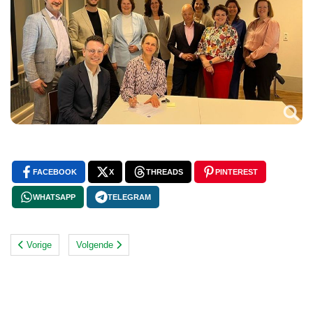
FACEBOOK
X
THREADS
PINTEREST
WHATSAPP
TELEGRAM
Vorige
Volgende