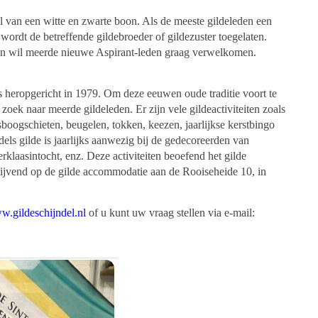
 van een witte en zwarte boon. Als de meeste gildeleden een
ordt de betreffende gildebroeder of gildezuster toegelaten.
n en wil meerde nieuwe Aspirant-leden graag verwelkomen.
is heropgericht in 1979. Om deze eeuwen oude traditie voort te
 zoek naar meerde gildeleden. Er zijn vele gildeactiviteiten zoals
boogschieten, beugelen, tokken, keezen, jaarlijkse kerstbingo
dels gilde is jaarlijks aanwezig bij de gedecoreerden van
klaasintocht, enz. Deze activiteiten beoefend het gilde
lijvend op de gilde accommodatie aan de Rooiseheide 10, in
.gildeschijndel.nl
of u kunt uw vraag stellen via e-mail: