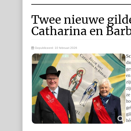
Twee nieuwe gild
Catharina en Bar
Gepubliceerd: 10 februari 2026
Sc
di
ge
en
zi
zi
ze
ho
ge
gi
hé