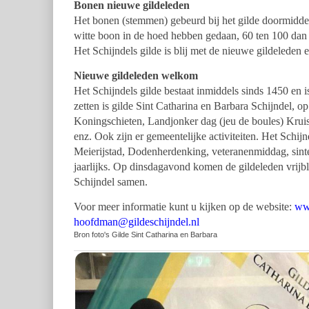
Bonen nieuwe gildeleden
Het bonen (stemmen) gebeurd bij het gilde doormiddel
witte boon in de hoed hebben gedaan, 60 ten 100 dan w
Het Schijndels gilde is blij met de nieuwe gildelede
Nieuwe gildeleden welkom
Het Schijndels gilde bestaat inmiddels sinds 1450 en 
zetten is gilde Sint Catharina en Barbara Schijndel, op
Koningschieten, Landjonker dag (jeu de boules) Kruis
enz. Ook zijn er gemeentelijke activiteiten. Het Schijn
Meierijstad, Dodenherdenking, veteranenmiddag, sinter
jaarlijks. Op dinsdagavond komen de gildeleden vrijb
Schijndel samen.
Voor meer informatie kunt u kijken op de website:
www
hoofdman@gildeschijndel.nl
Bron foto's Gilde Sint Catharina en Barbara