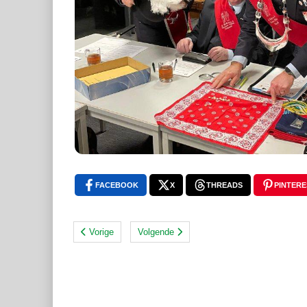
FACEBOOK
X
THREADS
PINTERE
Vorige
Volgende