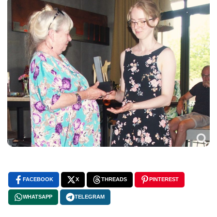
FACEBOOK
X
THREADS
PINTEREST
WHATSAPP
TELEGRAM