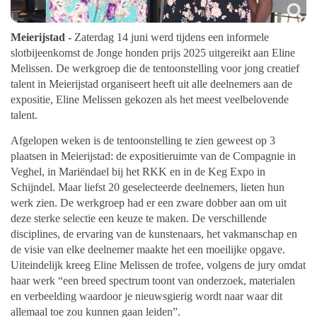
Meierijstad -
Zaterdag 14 juni werd tijdens een informele
slotbijeenkomst de Jonge honden prijs 2025 uitgereikt aan Eline
Melissen. De werkgroep die de tentoonstelling voor jong creatief
talent in Meierijstad organiseert heeft uit alle deelnemers aan de
expositie, Eline Melissen gekozen als het meest veelbelovende
talent.
Afgelopen weken is de tentoonstelling te zien geweest op 3
plaatsen in Meierijstad: de expositieruimte van de Compagnie in
Veghel, in Mariëndael bij het RKK en in de Keg Expo in
Schijndel. Maar liefst 20 geselecteerde deelnemers, lieten hun
werk zien. De werkgroep had er een zware dobber aan om uit
deze sterke selectie een keuze te maken. De verschillende
disciplines, de ervaring van de kunstenaars, het vakmanschap en
de visie van elke deelnemer maakte het een moeilijke opgave.
Uiteindelijk kreeg Eline Melissen de trofee, volgens de jury omdat
haar werk “een breed spectrum toont van onderzoek, materialen
en verbeelding waardoor je nieuwsgierig wordt naar waar dit
allemaal toe zou kunnen gaan leiden”.