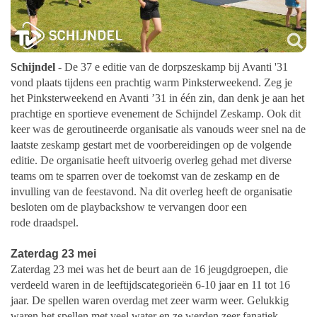
Schijndel
- De 37 e editie van de dorpszeskamp bij Avanti '31
vond plaats tijdens een prachtig warm Pinksterweekend.
Zeg je
het Pinksterweekend en Avanti ’31 in één zin, dan denk je aan het
prachtige en sportieve
evenement de Schijndel Zeskamp.
Ook dit
keer was de geroutineerde organisatie als vanouds weer snel na de
laatste zeskamp gestart
met de voorbereidingen op de volgende
editie. De organisatie heeft uitvoerig overleg gehad met
diverse
teams om te sparren over de toekomst van de zeskamp en de
invulling van de feestavond.
Na dit overleg heeft de organisatie
besloten om de playbackshow te vervangen door een
rode
draadspel.
Zaterdag 23 mei
Zaterdag 23 mei was het de beurt aan de 16 jeugdgroepen, die
verdeeld waren in de
leeftijdscategorieën 6-10 jaar en 11 tot 16
jaar. De spellen waren overdag met zeer warm weer.
Gelukkig
waren het spellen met veel water en ze werden zeer fanatiek