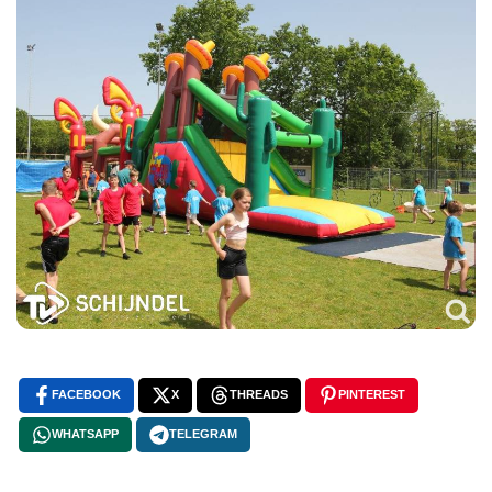
FACEBOOK
X
THREADS
PINTEREST
WHATSAPP
TELEGRAM