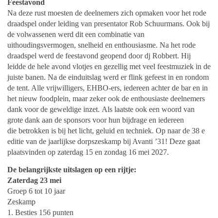
Feestavond
Na deze rust moesten de deelnemers zich opmaken voor het rode
draadspel onder leiding van
presentator Rob Schuurmans.
Ook bij
de volwassenen werd dit een combinatie van
uithoudingsvermogen, snelheid en
enthousiasme.
Na het rode
draadspel werd de feestavond geopend door dj Robbert. Hij
leidde
de hele avond vlotjes en gezellig met veel feestmuziek in de
juiste banen. Na de einduitslag werd er
flink gefeest in en rondom
de tent. Alle vrijwilligers, EHBO-ers, iedereen achter de bar en in
het
nieuw foodplein, maar zeker ook de enthousiaste deelnemers
dank voor de geweldige inzet.
Als laatste ook een woord van
grote dank aan de sponsors voor hun bijdrage en iedereen
die
betrokken is bij het licht, geluid en techniek.
Op naar de 38 e
editie van de jaarlijkse dorpszeskamp bij Avanti ’31! Deze gaat
plaatsvinden op
zaterdag 15 en zondag 16 mei 2027.
De belangrijkste uitslagen op een rijtje:
Zaterdag 23 mei
Groep 6 tot 10 jaar
Zeskamp
1. Besties 156 punten