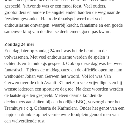
gespeeld. ’s Avonds was er
een mooi feest.
Veel ouders,
grootouders en andere belangstellenden hadden de weg naar de
feesttent
gevonden. Het rode draadspel werd met veel
enthousiasme ontvangen, waarbij kracht, fanatisme
en een goede
samenwerking van de diverse deelnemers goed pas kwam.
Zondag 24 mei
Een dag later op zondag 24 mei was het de beurt aan de
volwassenen. Met veel enthousiasme
werden de spelen ’s
ochtends en ’s middags gespeeld. Ook op deze dag was het weer
fantastisch.
Tijdens de middagpauze en de officiële opening nam
wethouder Johan van Gerwen het woord. Vol
lof was Van
Gerwen over de club Avanti ’31 met zijn vele vrijwilligers en hij
wenste iedereen een
sportieve dag toe.
Na deze woorden werden
de laatste spellen gespeeld. Meteen daarna konden de
deelnemers
aansluiten bij een heerlijke BBQ, verzorgd door het
Tramhuys ( c.q. Cafetaria de Kafmolen).
Onder het genot van een
hapje en drankje op het vernieuwde foodplein genoot men van
een
welverdiende rust.