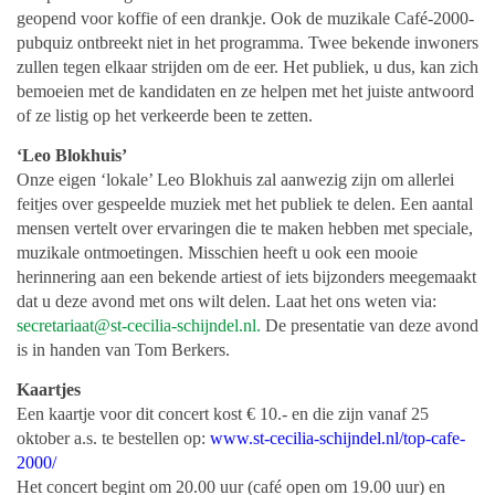
geopend voor koffie of een drankje. Ook de muzikale Café-2000-
pubquiz ontbreekt niet in het programma. Twee bekende inwoners
zullen tegen elkaar strijden om de eer. Het publiek, u dus, kan zich
bemoeien met de kandidaten en ze helpen met het juiste antwoord
of ze listig op het verkeerde been te zetten.
‘Leo Blokhuis’
Onze eigen ‘lokale’ Leo Blokhuis zal aanwezig zijn om allerlei
feitjes over gespeelde muziek met het publiek te delen. Een aantal
mensen vertelt over ervaringen die te maken hebben met speciale,
muzikale ontmoetingen. Misschien heeft u ook een mooie
herinnering aan een bekende artiest of iets bijzonders meegemaakt
dat u deze avond met ons wilt delen. Laat het ons weten via:
secretariaat@st-cecilia-schijndel.nl
.
De presentatie van deze avond
is in handen van Tom Berkers.
Kaartjes
Een kaartje voor dit concert kost € 10.- en die zijn vanaf 25
oktober a.s. te bestellen op:
www.st-cecilia-schijndel.nl/top-cafe-
2000/
Het concert begint om 20.00 uur (café open om 19.00 uur) en