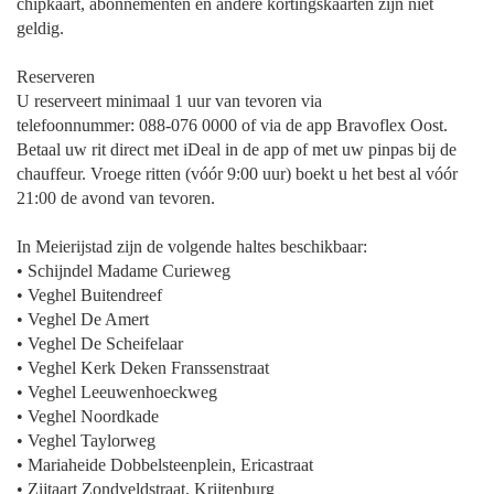
chipkaart, abonnementen en andere kortingskaarten zijn niet
geldig.
Reserveren
U reserveert minimaal 1 uur van tevoren via
telefoonnummer: 088-076 0000 of via de app Bravoflex Oost.
Betaal uw rit direct met iDeal in de app of met uw pinpas bij de
chauffeur. Vroege ritten (vóór 9:00 uur) boekt u het best al vóór
21:00 de avond van tevoren.
In Meierijstad zijn de volgende haltes beschikbaar:
• Schijndel Madame Curieweg
• Veghel Buitendreef
• Veghel De Amert
• Veghel De Scheifelaar
• Veghel Kerk Deken Franssenstraat
• Veghel Leeuwenhoeckweg
• Veghel Noordkade
• Veghel Taylorweg
• Mariaheide Dobbelsteenplein, Ericastraat
• Zijtaart Zondveldstraat, Krijtenburg