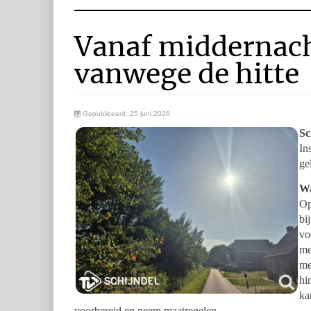
Vanaf middernach
vanwege de hitte
Gepubliceerd: 25 juni 2026
Sc
In
ge
Wa
Op
bi
vo
me
me
hi
ka
voorbereid en neem maatregelen.