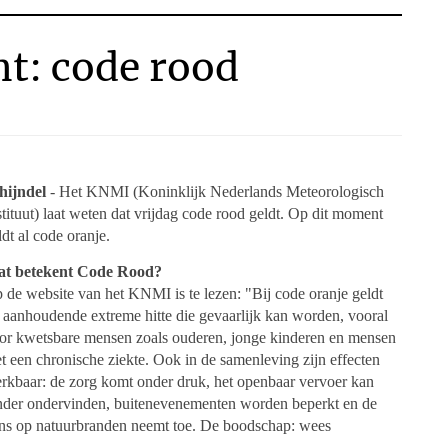
t: code rood
hijndel
- Het KNMI (Koninklijk Nederlands Meteorologisch
stituut) laat weten dat vrijdag code rood geldt. Op dit moment
ldt al code oranje.
t betekent Code Rood?
 de website van het KNMI is te lezen: "Bij code oranje geldt
j aanhoudende extreme hitte die gevaarlijk kan worden, vooral
or kwetsbare mensen zoals ouderen, jonge kinderen en mensen
t een chronische ziekte. Ook in de samenleving zijn effecten
rkbaar: de zorg komt onder druk, het openbaar vervoer kan
nder ondervinden, buitenevenementen worden beperkt en de
ns op natuurbranden neemt toe. De boodschap: wees