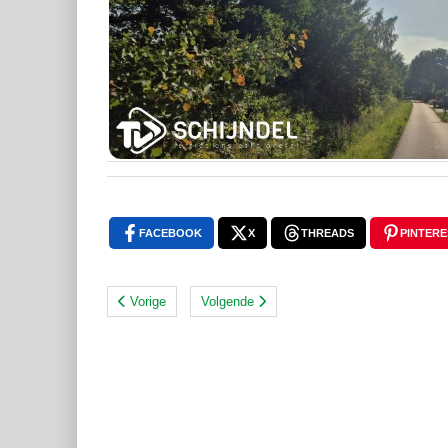
FACEBOOK
X
THREADS
PINTERE
Vorige
Volgende