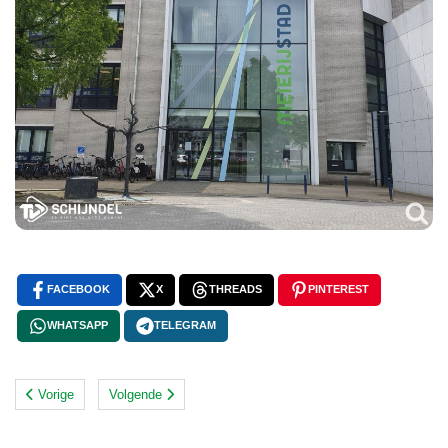
FACEBOOK
X
THREADS
PINTEREST
WHATSAPP
TELEGRAM
Vorige
Volgende