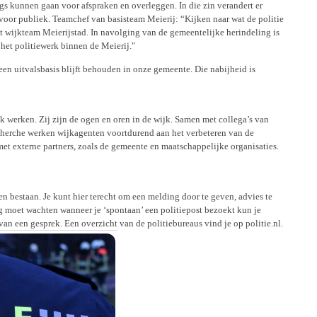
ngs kunnen gaan voor afspraken en overleggen. In die zin verandert er
n voor publiek. Teamchef van basisteam Meierij: “Kijken naar wat de politie
 het wijkteam Meierijstad. In navolging van de gemeentelijke herindeling is
 het politiewerk binnen de Meierij."
een uitvalsbasis blijft behouden in onze gemeente. Die nabijheid is
ok werken. Zij zijn de ogen en oren in de wijk. Samen met collega’s van
cherche werken wijkagenten voortdurend aan het verbeteren van de
met externe partners, zoals de gemeente en maatschappelijke organisaties.
en bestaan. Je kunt hier terecht om een melding door te geven, advies te
g moet wachten wanneer je ‘spontaan’ een politiepost bezoekt kun je
an een gesprek. Een overzicht van de politiebureaus vind je op politie.nl.