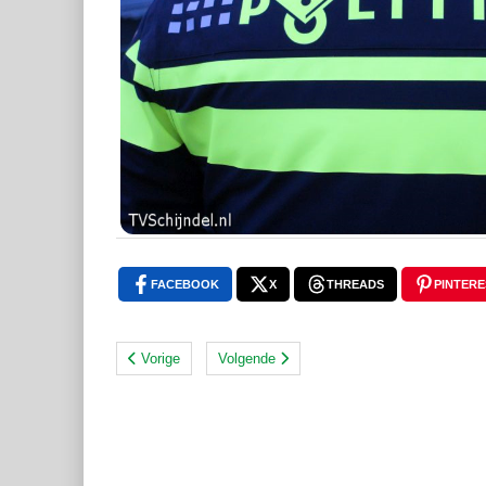
FACEBOOK
X
THREADS
PINTERE
Vorige
Volgende