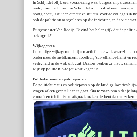
In Schijndel blijft een voorziening waar burgers en partners la
niets, want het bureau in Schijndel is nu ook al niet meer ope
nodig heeft, is dit een effectieve situatie voor de collega’s in
ook de politie nu aangesloten op die inrichting en de visie van
Burgemeester Van Rooij: ‘Ik vind het belangrijk dat de politie 
belangrijk!‘
Wijkagenten
De huidige wijkagenten blijven actief in de wijk waar zij nu o
onder meer de meldkamers, noodhulp/surveillancedienst en re
veiligheid in de wijk of buurt. Daarbij werken zij nauw samen 
Kijk op politie.nl wie jouw wijkagent is.
Politiebureaus en politieposten
De politiebureaus en politieposten op de huidige locaties blijv
vragen of een gesprek aan te gaan. Om te voorkomen dat je lan
vooraf een telefonische afspraak maken. Je bent dan verzekerd v