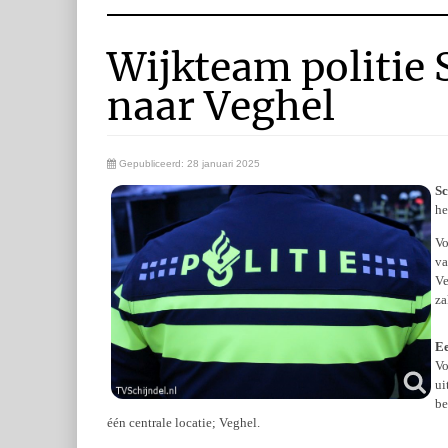
Wijkteam politie 
naar Veghel
Gepubliceerd: 28 januari 2025
Sc
he
Vo
va
Ve
za
Ee
Vo
ui
be
één centrale locatie; Veghel.