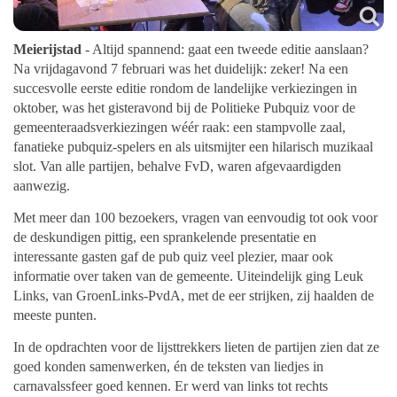
Meierijstad
- Altijd spannend: gaat een tweede editie aanslaan?
Na vrijdagavond 7 februari was het duidelijk: zeker! Na een
succesvolle eerste editie rondom de landelijke verkiezingen in
oktober, was het gisteravond bij de Politieke Pubquiz voor de
gemeenteraadsverkiezingen wéér raak: een stampvolle zaal,
fanatieke pubquiz-spelers en als uitsmijter een hilarisch muzikaal
slot. Van alle partijen, behalve FvD, waren afgevaardigden
aanwezig.
Met meer dan 100 bezoekers, vragen van eenvoudig tot ook voor
de deskundigen pittig, een sprankelende presentatie en
interessante gasten gaf de pub quiz veel plezier, maar ook
informatie over taken van de gemeente. Uiteindelijk ging Leuk
Links, van GroenLinks-PvdA, met de eer strijken, zij haalden de
meeste punten.
In de opdrachten voor de lijsttrekkers lieten de partijen zien dat ze
goed konden samenwerken, én de teksten van liedjes in
carnavalssfeer goed kennen. Er werd van links tot rechts