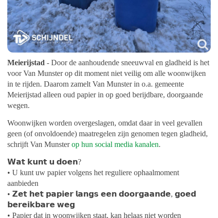
Meierijstad
- Door de aanhoudende sneeuwval en gladheid is het
voor Van Munster op dit moment niet veilig om alle woonwijken
in te rijden. Daarom zamelt Van Munster in o.a. gemeente
Meierijstad alleen oud papier in op goed berijdbare, doorgaande
wegen.
Woonwijken worden overgeslagen, omdat daar in veel gevallen
geen (of onvoldoende) maatregelen zijn genomen tegen gladheid,
schrijft Van Munster
op hun social media kanalen
.
𝗪𝗮𝘁 𝗸𝘂𝗻𝘁 𝘂 𝗱𝗼𝗲𝗻?
• U kunt uw papier volgens het reguliere ophaalmoment
aanbieden
• 𝗭𝗲𝘁 𝗵𝗲𝘁 𝗽𝗮𝗽𝗶𝗲𝗿 𝗹𝗮𝗻𝗴𝘀 𝗲𝗲𝗻 𝗱𝗼𝗼𝗿𝗴𝗮𝗮𝗻𝗱𝗲, 𝗴𝗼𝗲𝗱
𝗯𝗲𝗿𝗲𝗶𝗸𝗯𝗮𝗿𝗲 𝘄𝗲𝗴
• Papier dat in woonwijken staat, kan helaas niet worden