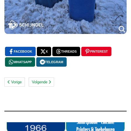
FACEBOOK
X
THREADS
PINTEREST
WHATSAPP
TELEGRAM
Vorige
Volgende