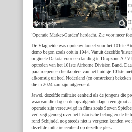
m
d
He
u
'Operatie Market-Garden' herdacht. Zie voor meer fot
De Vlagheide was opnieuw toneel voor het 101ste Air
demo begon zoals ooit in 1944. Vanuit dezelfde 'kisten
originele Dakota voor een landing in Dropzone A / V
optreden van het 101ste Airborne Division Band. Daar
paratroepers en helikopters van het huidige 101ste 
afkomstig uit heel Nederland (en omstreken) bekeken 
die in 2024 zou zijn uitgevoerd.
Jawel, dezelfde militaire eenheid als de jongens die p
waarvan die dag en de opvolgende dagen een groot aa
operatie zijn vereeuwigd in films zoals Steven Spielb
ver' zegt genoeg over het historische belang en de fel
rond Schijndel nog steeds niet is vergeten konden we z
dezelfde militaire eenheid op dezelfde plek.