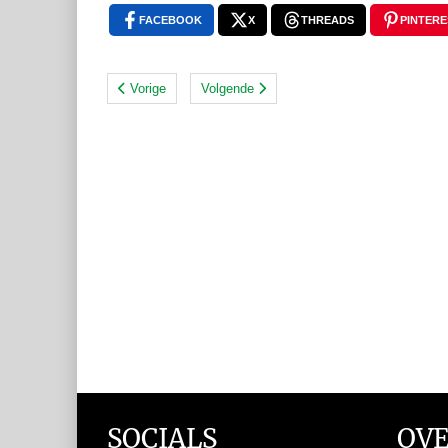
FACEBOOK
X
THREADS
PINTERE
Vorige
Volgende
SOCIALS
OVE