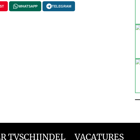
ST
WHATSAPP
TELEGRAM
R TVSCHIJNDEL
VACATURES