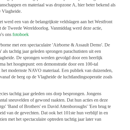
anschappen en materiaal was dropzone A, hier beter bekend als
e Vlagheide.
t werd een van de belangrijkste veldslagen aan het Westfront
it de Tweede Wereldoorlog. Vanmiddag werd deze actie,
o's ons
fotoboek
borne met een spectaculaire 'Airborne & Assault Demo'. De
' als tachtig jaar geleden sprongen parachutisten uit een
lagheide. De sprongen werden gevolgd door een heerlijk
na het hoogtepunt: een demonstratie door een 100-tal
met het modernste NAVO materiaal. Een publiek van duizenden,
vanaf de berg op de Vlagheide de luchtlandingsoperatie zoals
recies tachtig jaar geleden ons dorp besprongen. Jongens
ntal sneuvelden of gewond raakten. Dat hun acties en deze
ergs' 'Band of Brothers' en David Attenboroughs' 'Een brug te
heid van de gevechten. Dat ook het 101ste hun verblijf in en
ien met het spectaculaire optreden tachtig jaar later van