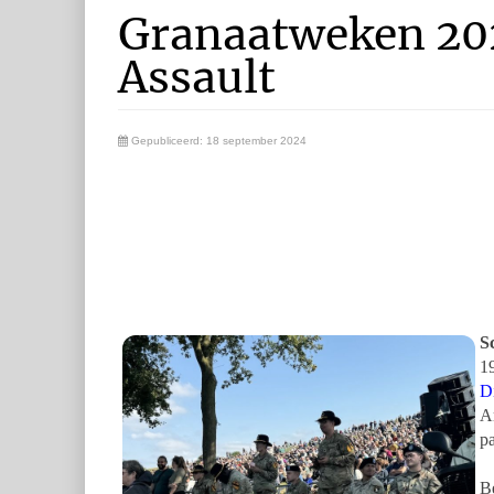
Granaatweken 202
Assault
Gepubliceerd: 18 september 2024
S
19
D
A
pa
Be