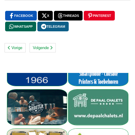
FACEBOOK
X
THREADS
PINTEREST
WHATSAPP
TELEGRAM
Vorige
Volgende