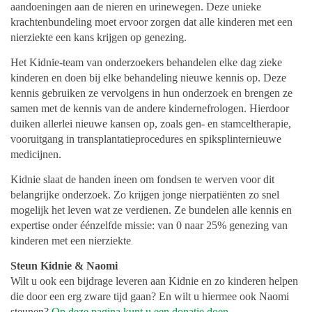
aandoeningen aan de nieren en urinewegen. Deze unieke
krachtenbundeling moet ervoor zorgen dat alle kinderen met een
nierziekte een kans krijgen op genezing.
Het Kidnie-team van onderzoekers behandelen elke dag zieke
kinderen en doen bij elke behandeling nieuwe kennis op. Deze
kennis gebruiken ze vervolgens in hun onderzoek en brengen ze
samen met de kennis van de andere kindernefrologen. Hierdoor
duiken allerlei nieuwe kansen op, zoals gen- en stamceltherapie,
vooruitgang in transplantatieprocedures en spiksplinternieuwe
medicijnen.
Kidnie slaat de handen ineen om fondsen te werven voor dit
belangrijke onderzoek. Zo krijgen jonge nierpatiënten zo snel
mogelijk het leven wat ze verdienen. Ze bundelen alle kennis en
expertise onder éénzelfde missie: van 0 naar 25% genezing van
kinderen met een nierziekte
.
Steun Kidnie & Naomi
Wilt u ook een bijdrage leveren aan Kidnie en zo kinderen helpen
die door een erg zware tijd gaan? En wilt u hiermee ook Naomi
steunen?
Op deze pagina kunt u een donatie doen.