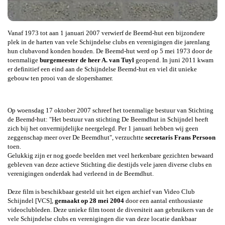
Vanaf 1973 tot aan 1 januari 2007 verwierf de Beemd-hut een bijzondere
plek in de harten van vele Schijndelse clubs en verenigingen die jarenlang
hun clubavond konden houden. De Beemd-hut werd op 5 mei 1973 door de
toenmalige
burgemeester de heer A. van Tuyl
geopend. In juni 2011 kwam
er definitief een eind aan de Schijndelse Beemd-hut en viel dit unieke
gebouw ten prooi van de slopershamer.
Op woensdag 17 oktober 2007 schreef het toenmalige bestuur van Stichting
de Beemd-hut: "Het bestuur van stichting De Beemdhut in Schijndel heeft
zich bij het onvermijdelijke neergelegd. Per 1 januari hebben wij geen
zeggenschap meer over De Beemdhut", verzuchtte
secretaris Frans Persoon
toen.
Gelukkig zijn er nog goede beelden met veel herkenbare gezichten bewaard
gebleven van deze actieve Stichting die destijds vele jaren diverse clubs en
verenigingen onderdak had verleend in de Beemdhut.
Deze film is beschikbaar gesteld uit het eigen archief van Video Club
Schijndel [VCS],
gemaakt op 28 mei 2004
door een aantal enthousiaste
videoclubleden. Deze unieke film toont de diversiteit aan gebruikers van de
vele Schijndelse clubs en verenigingen die van deze locatie dankbaar