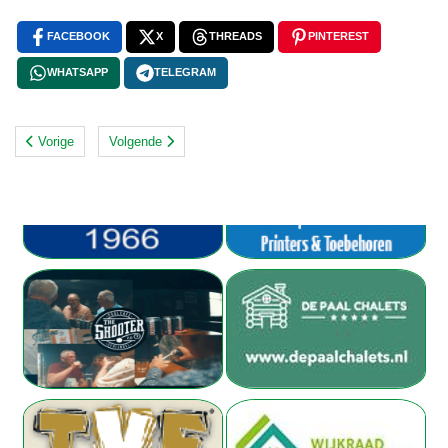
FACEBOOK
X
THREADS
PINTEREST
WHATSAPP
TELEGRAM
Vorige
Volgende